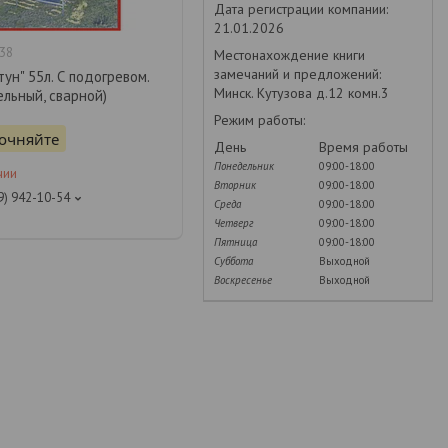
Дата регистрации компании:
21.01.2026
38
Местонахождение книги
замечаний и предложений:
ун" 55л. С подогревом.
Минск. Кутузова д.12 комн.3
ельный, сварной)
Режим работы:
точняйте
День
Время работы
Понедельник
09:00-18:00
чии
Вторник
09:00-18:00
9) 942-10-54
Среда
09:00-18:00
Четверг
09:00-18:00
Пятница
09:00-18:00
Суббота
Выходной
Воскресенье
Выходной