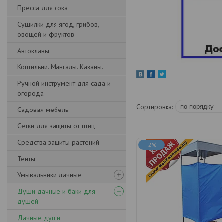
Пресса для сока
Сушилки для ягод, грибов,
овощей и фруктов
Автоклавы
Коптильни. Мангалы. Казаны.
Ручной инструмент для сада и
огорода
Садовая мебель
Сетки для защиты от птиц
Средства защиты растений
-2%
Тенты
Умывальники дачные
Души дачные и баки для
душей
Дачные души