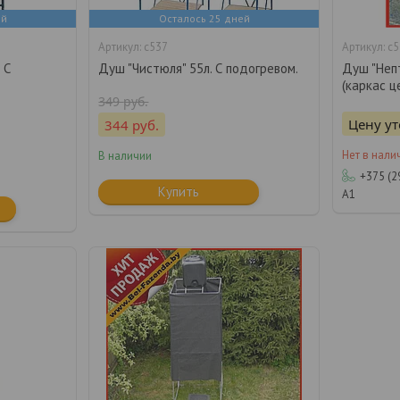
ей
Осталось 25 дней
с537
с5
 С
Душ "Чистюля" 55л. С подогревом.
Душ "Непт
(каркас ц
349
руб.
Цену у
344
руб.
Нет в нали
В наличии
+375 (2
Купить
А1