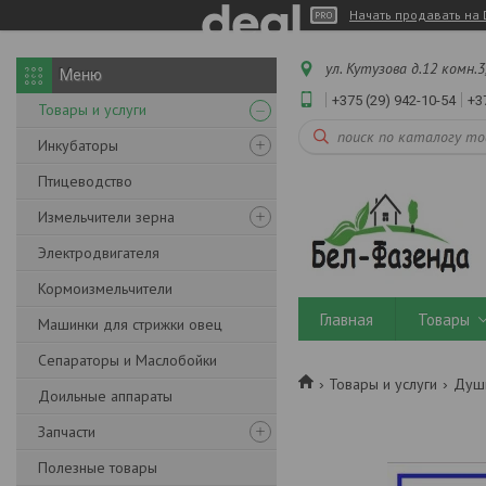
Начать продавать на 
ул. Кутузова д.12 комн.3
+375 (29) 942-10-54
+3
Товары и услуги
Инкубаторы
Птицеводство
Измельчители зерна
Электродвигателя
Кормоизмельчители
Главная
Товары
Машинки для стрижки овец
Сепараторы и Маслобойки
Товары и услуги
Души
Доильные аппараты
Запчасти
Полезные товары