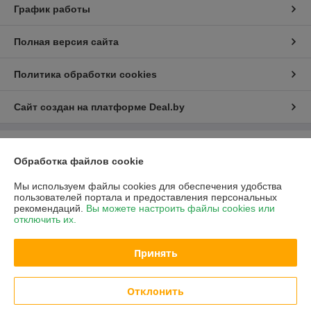
График работы
Полная версия сайта
Политика обработки cookies
Сайт создан на платформе Deal.by
Информация для покупателя
Обработка файлов cookie
Юридическое лицо:
ЧП "БелСакТрейд"
Минск, 220049, ул.Кутузова, д. 12, комн. 3
Мы используем файлы cookies для обеспечения удобства
пользователей портала и предоставления персональных
Регистрационный номер ЕГР: 193956455
рекомендаций.
Вы можете настроить файлы cookies или
отключить их.
УНП: 193956455
Регистрационный орган: Минский Горисполком
Принять
Дата регистрации компании: 21.01.2026
Отклонить
Местонахождение книги жалоб и предложений: Минск. Кутузова д.12
комн.3