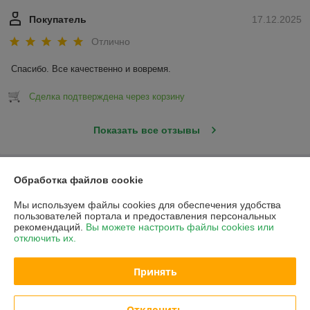
Покупатель
17.12.2025
Отлично
Спасибо. Все качественно и вовремя.
Сделка подтверждена через корзину
Показать все отзывы
О нас
Обработка файлов cookie
Мы используем файлы cookies для обеспечения удобства
Контакты
пользователей портала и предоставления персональных
рекомендаций.
Вы можете настроить файлы cookies или
отключить их.
Доставка и оплата
Принять
График работы
Полная версия сайта
Отклонить