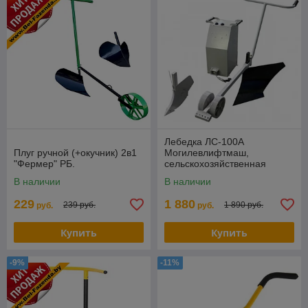
Лебедка ЛС-100А
Плуг ручной (+окучник) 2в1
Могилевлифтмаш,
"Фермер" РБ.
сельскохозяйственная
(Плуг+Окучник)
В наличии
В наличии
229
1 880
239 руб.
1 890 руб.
руб.
руб.
Купить
Купить
-9%
-11%