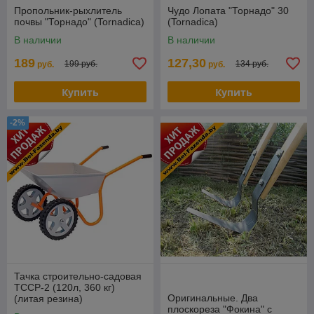
Пропольник-рыхлитель
Чудо Лопата "Торнадо" 30
почвы "Торнадо" (Tornadica)
(Tornadica)
В наличии
В наличии
189
127,30
199 руб.
134 руб.
руб.
руб.
Купить
Купить
-2%
Тачка строительно-садовая
ТССР-2 (120л, 360 кг)
Оригинальные. Два
(литая резина)
плоскореза "Фокина" с