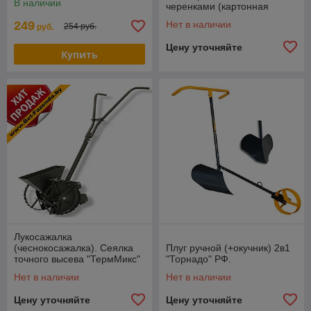
В наличии
черенками (картонная
коробка)
249
Нет в наличии
254 руб.
руб.
Цену уточняйте
Купить
Лукосажалка
(чеснокосажалка). Сеялка
Плуг ручной (+окучник) 2в1
точного высева "ТермМикс"
"Торнадо" РФ.
Нет в наличии
Нет в наличии
Цену уточняйте
Цену уточняйте