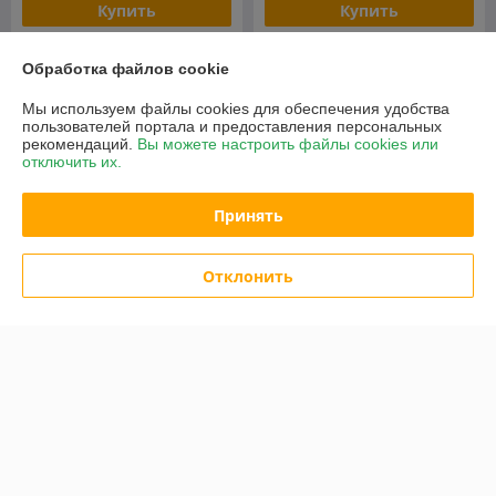
Купить
Купить
-3%
-2%
Обработка файлов cookie
Мы используем файлы cookies для обеспечения удобства
пользователей портала и предоставления персональных
рекомендаций.
Вы можете настроить файлы cookies или
отключить их.
Принять
Отклонить
Тачка строительно-садовая
Чудо Лопата "Торнадо" 40
ТССР-2 (120л, 360 кг)
(Tornadica)
(литая резина)
В наличии
В наличии
139
249
144 руб.
254 руб.
руб.
руб.
Купить
Купить