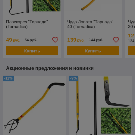
Плоскорез "Торнадо"
Чудо Лопата "Торнадо"
Чуд
(Tornadica)
40 (Tornadica)
30 
12
49
139
54 руб.
144 руб.
руб.
руб.
134
Купить
Купить
Акционные предложения и новинки
-11%
-9%