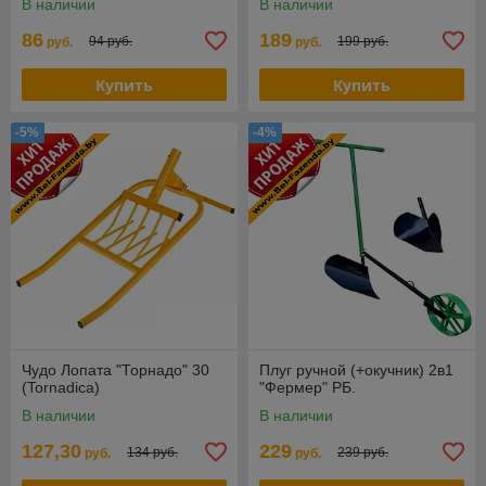
В наличии
В наличии
86
189
94 руб.
199 руб.
руб.
руб.
Купить
Купить
-5%
-4%
Чудо Лопата "Торнадо" 30
Плуг ручной (+окучник) 2в1
(Tornadica)
"Фермер" РБ.
В наличии
В наличии
127,30
229
134 руб.
239 руб.
руб.
руб.