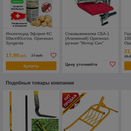
Инсектицид Эфория КС
Соковыжималка СБА-1
Ге
50мл/40соток. Оригинал.
(Алюминий) Оригинал,
100
Syngenta
ручная "Мотор Сич"
Ори
21
17,90
27 руб.
руб.
26,
Цену уточняйте
Купить
Подобные товары компании