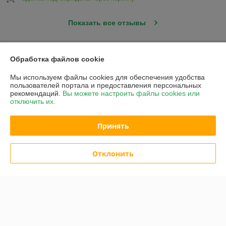
Показать все отзывы
О нас
Обработка файлов cookie
Мы используем файлы cookies для обеспечения удобства
Контакты
пользователей портала и предоставления персональных
рекомендаций.
Вы можете настроить файлы cookies или
отключить их.
Доставка и оплата
Принять
График работы
Полная версия сайта
Отклонить
Политика обработки cookies
Сайт создан на платформе Deal.by