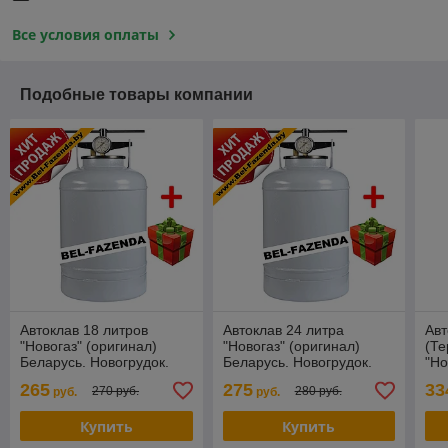
Все условия оплаты
Подобные товары компании
Автоклав 18 литров
Автоклав 24 литра
Авт
"Новогаз" (оригинал)
"Новогаз" (оригинал)
(Т
Беларусь. Новогрудок.
Беларусь. Новогрудок.
"Но
Бел
265
275
33
270 руб.
280 руб.
руб.
руб.
Купить
Купить