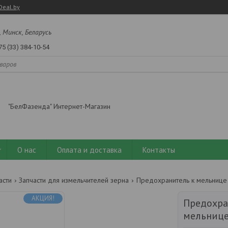
Deal.by
, Минск, Беларусь
75 (33) 384-10-54
"БелФазенда" Интернет-Магазин
О нас
Оплата и доставка
Контакты
асти
Запчасти для измельчителей зерна
АКЦИЯ!
Предохра
мельнице