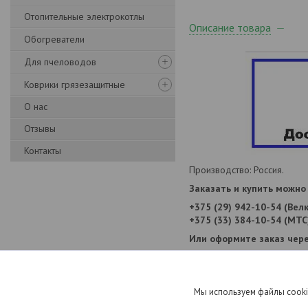
Отопительные электрокотлы
Описание товара
Обогреватели
Для пчеловодов
Коврики грязезащитные
О нас
Отзывы
Контакты
Производство: Россия.
Заказать и купить можно 
+375 (29) 942-10-54 (Вел
+375 (33) 384-10-54 (МТС
Или оформите заказ чере
Информация для заказа
Мы используем файлы cooki