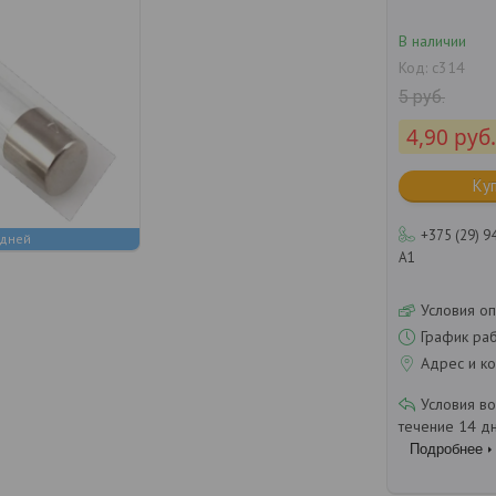
В наличии
Код:
с314
5
руб.
4,90
руб.
Ку
+375 (29) 9
 дней
А1
Условия оп
График ра
Адрес и ко
течение 14 д
Подробнее