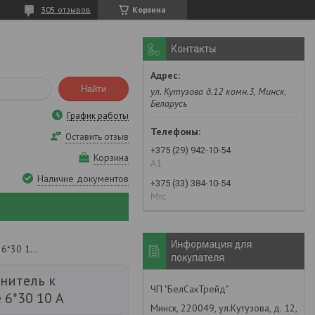
305 отзывов
Корзина
Контакты
Найти
ул. Кутузова д.12 комн.3, Минск,
Беларусь
График работы
Оставить отзыв
+375 (29) 942-10-54
Корзина
А1
Наличие документов
+375 (33) 384-10-54
Мтс
Информация для
Предохранитель к мельнице 6*30 10 а
покупателя
нитель к
ЧП "БелСакТрейд"
 6*30 10 А
Минск, 220049, ул.Кутузова, д. 12,