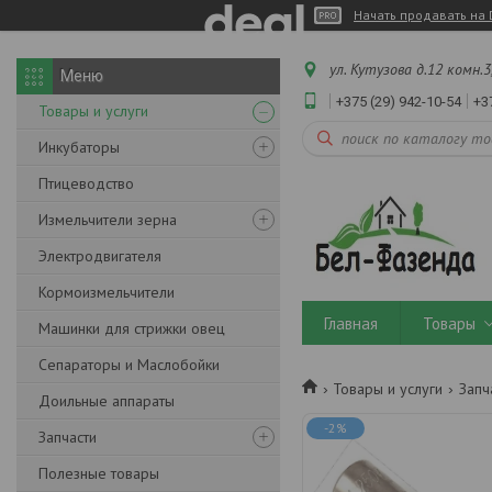
Начать продавать на 
ул. Кутузова д.12 комн.3
+375 (29) 942-10-54
+3
Товары и услуги
Инкубаторы
Птицеводство
Измельчители зерна
Электродвигателя
Кормоизмельчители
Главная
Товары
Машинки для стрижки овец
Сепараторы и Маслобойки
Товары и услуги
Запч
Доильные аппараты
-2%
Запчасти
Полезные товары