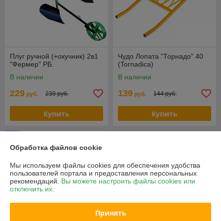
Плуг ручной (+окучник) 2в1
Чудо Лопата "Торнадо" 40
"Фермер" РБ.
(Tornadica)
В наличии
В наличии
229
139
239 руб.
144 руб.
руб.
руб.
Купить
Купить
-2%
Обработка файлов cookie
Мы используем файлы cookies для обеспечения удобства
пользователей портала и предоставления персональных
рекомендаций.
Вы можете настроить файлы cookies или
отключить их.
Принять