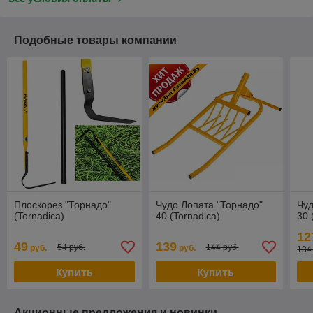
Подобные товары компании
Плоскорез "Торнадо"
Чудо Лопата "Торнадо"
Чуд
(Tornadica)
40 (Tornadica)
30 
12
49
139
54 руб.
144 руб.
руб.
руб.
134
Купить
Купить
Акционные предложения и новинки