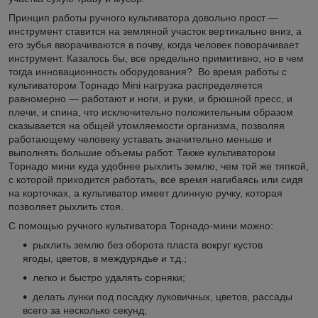
Принцип работы ручного культиватора довольно прост —
инструмент ставится на земляной участок вертикально вниз, а
его зубья вворачиваются в почву, когда человек поворачивает
инструмент. Казалось бы, все предельно примитивно, но в чем
тогда инновационность оборудования? Во время работы с
культиватором Торнадо Mini нагрузка распределяется
равномерно — работают и ноги, и руки, и брюшной пресс, и
плечи, и спина, что исключительно положительным образом
сказывается на общей утомляемости организма, позволяя
работающему человеку уставать значительно меньше и
выполнять большие объемы работ. Также культиватором
Торнадо мини куда удобнее рыхлить землю, чем той же тяпкой,
с которой приходится работать, все время нагибаясь или сидя
на корточках, а культиватор имеет длинную ручку, которая
позволяет рыхлить стоя.
С помощью ручного культиватора Торнадо-мини можно:
рыхлить землю без оборота пласта вокруг кустов
ягоды, цветов, в междурядье и т.д.;
легко и быстро удалять сорняки;
делать лунки под посадку луковичных, цветов, рассады
всего за несколько секунд;