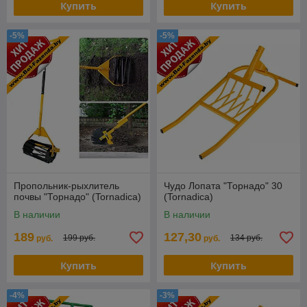
Купить
Купить
-5%
-5%
Пропольник-рыхлитель
Чудо Лопата "Торнадо" 30
почвы "Торнадо" (Tornadica)
(Tornadica)
В наличии
В наличии
189
127,30
199 руб.
134 руб.
руб.
руб.
Купить
Купить
-4%
-3%