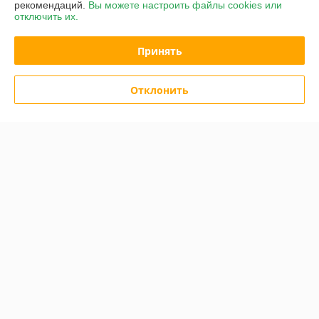
рекомендаций.
Вы можете настроить файлы cookies или
отключить их.
Принять
Отклонить
Тачка строительно-садовая
ТССР-2 (120л, 360 кг)
(литая резина)
В наличии
249
254 руб.
руб.
Купить
О нас
Рейтинг не сформирован
Менее 5 отзывов за последний год
Компания продает на
Deal.by