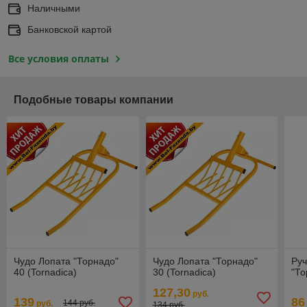
Наличными
Банковской картой
Все условия оплаты
Подобные товары компании
Чудо Лопата "Торнадо"
Чудо Лопата "Торнадо"
Руч
40 (Tornadica)
30 (Tornadica)
"То
127,30
руб.
139
86
144 руб.
руб.
134 руб.