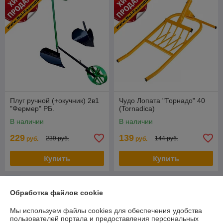
Плуг ручной (+окучник) 2в1
Чудо Лопата "Торнадо" 40
"Фермер" РБ.
(Tornadica)
В наличии
В наличии
229
139
239 руб.
144 руб.
руб.
руб.
Купить
Купить
-2%
Обработка файлов cookie
Мы используем файлы cookies для обеспечения удобства
пользователей портала и предоставления персональных