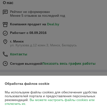
О нас
Рейтинг не сформирован
Менее 5 отзывов за последний год
Компания продает на
Deal.by
Работает с 08.09.2016
г. Минск
ул. Кутузова д.12 комн.3, Минск, Беларусь
Контакты
Показать весь график работы
Сегодня выходной
Отзывы о магазине
Обработка файлов cookie
305 отзывов за всё время
Мы используем файлы cookies для обеспечения удобства
пользователей портала и предоставления персональных
Покупатель
17.12.2025
рекомендаций.
Вы можете настроить файлы cookies или
отключить их.
Отлично