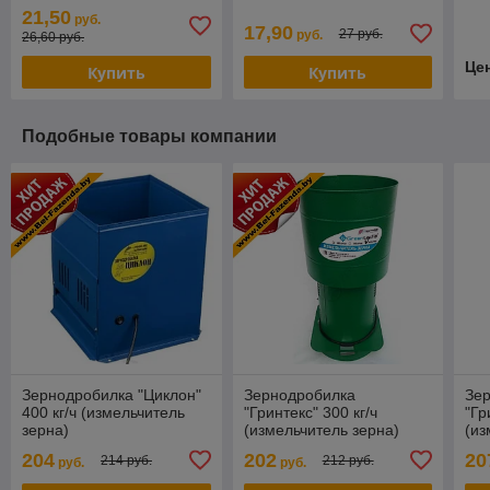
21,50
руб.
17,90
27 руб.
руб.
26,60 руб.
Це
Купить
Купить
Подобные товары компании
Зернодробилка "Циклон"
Зернодробилка
Зе
400 кг/ч (измельчитель
"Гринтекс" 300 кг/ч
"Гр
зерна)
(измельчитель зерна)
(из
204
202
20
214 руб.
212 руб.
руб.
руб.