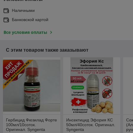
Наличными
Банковской картой
Все условия оплаты
С этим товаром также заказывают
Гербицид Фюзилад Форте
Инсектицид Эфория КС
Со
100мл/10соток.
50мл/40соток. Оригинал.
(А
Оригинал. Syngenta
Syngenta
руч