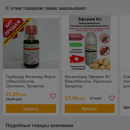
С этим товаром также заказывают
Гербицид Фюзилад Форте
Инсектицид Эфория КС
Со
100мл/10соток.
50мл/40соток. Оригинал.
(А
Оригинал. Syngenta
Syngenta
руч
21,50
руб.
17,90
27 руб.
руб.
26,60 руб.
Це
Купить
Купить
Подобные товары компании