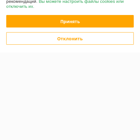
рекомендаций.
Вы можете настроить файлы cookies или
отключить их.
Принять
Отклонить
Сушилка "Ветерок-2" (6
Сушилка "Ветерок-2" (6
поддонов, 600 Вт) для
поддонов, 600 Вт) для
овощей и фруктов
овощей и фруктов
В наличии
В наличии
229
249
239 руб.
259 руб.
руб.
руб.
Купить
Купить
АКЦИЯ!
-4%