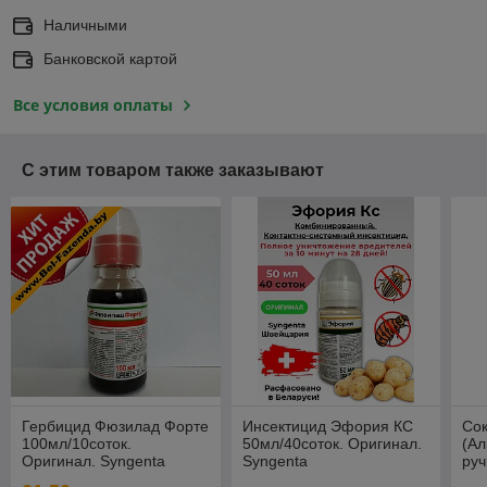
Наличными
Банковской картой
Все условия оплаты
С этим товаром также заказывают
Гербицид Фюзилад Форте
Инсектицид Эфория КС
Со
100мл/10соток.
50мл/40соток. Оригинал.
(А
Оригинал. Syngenta
Syngenta
руч