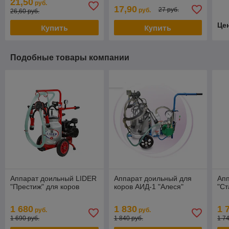
21,50
руб.
17,90
27 руб.
руб.
26,60 руб.
Це
Купить
Купить
Подобные товары компании
Аппарат доильный LIDER
Аппарат доильный для
Ап
"Престиж" для коров
коров АИД-1 "Алеся"
"Ст
1 680
1 830
1 
руб.
руб.
1 690 руб.
1 840 руб.
1 7