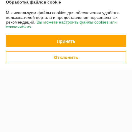
Купить
Купить
Обработка файлов cookie
Мы используем файлы cookies для обеспечения удобства
пользователей портала и предоставления персональных
О нас
рекомендаций.
Вы можете настроить файлы cookies или
отключить их.
Рейтинг не сформирован
Менее 5 отзывов за последний год
Принять
Компания продает на
Deal.by
Работает с 08.09.2016
Отклонить
г. Минск
ул. Кутузова д.12 комн.3, Минск, Беларусь
Контакты
Сегодня работает с 09:00 до 18:00
Показать весь график работы
Отзывы о магазине
305 отзывов за всё время