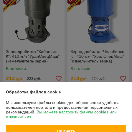
Зернодробилка "Кабанчик
Зернодробилка "Челябинск
К". 410 кг/ч "УралСпецМаш"
К". 410 кг/ч "УралСпецМаш"
(измельчитель зерна)
(измельчитель зерна)
В наличии
В наличии
213
214
223 руб.
224 руб.
руб.
руб.
Купить
Купить
Обработка файлов cookie
Мы используем файлы cookies для обеспечения удобства
АКЦИЯ!
АКЦИЯ!
пользователей портала и предоставления персональных
рекомендаций.
Вы можете настроить файлы cookies или
отключить их.
Принять