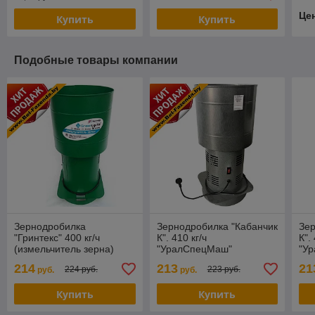
Це
Купить
Купить
Подобные товары компании
Зернодробилка
Зернодробилка "Кабанчик
Зе
"Гринтекс" 400 кг/ч
К". 410 кг/ч
К".
(измельчитель зерна)
"УралСпецМаш"
"У
(измельчитель зерна)
(из
214
213
21
224 руб.
223 руб.
руб.
руб.
Купить
Купить