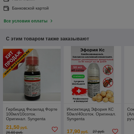
Банковской картой
Все условия оплаты
С этим товаром также заказывают
Гербицид Фюзилад Форте
Инсектицид Эфория КС
Со
100мл/10соток.
50мл/40соток. Оригинал.
(А
Оригинал. Syngenta
Syngenta
руч
21,50
руб.
17,90
27 руб.
руб.
26,60 руб.