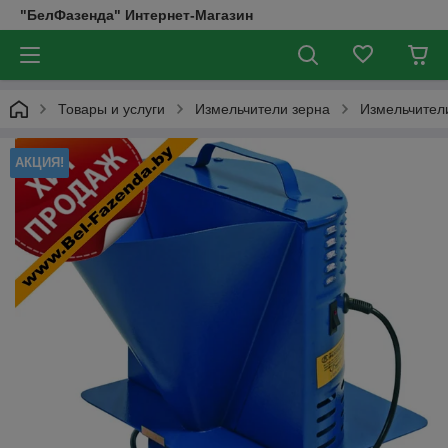
"БелФазенда" Интернет-Магазин
Товары и услуги
Измельчители зерна
Измельчител
АКЦИЯ!