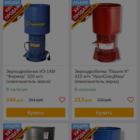
АКЦИЯ!
АКЦИЯ!
Зернодробилка ИЗ-14М
Зернодробилка "Пашня К".
"Фермер" 320 кг/ч
410 кг/ч "УралСпецМаш"
(измельчитель зерна)
(измельчитель зерна)
В наличии
В наличии
244
213
264 руб.
223 руб.
руб.
руб.
Купить
Купить
АКЦИЯ!
АКЦИЯ!