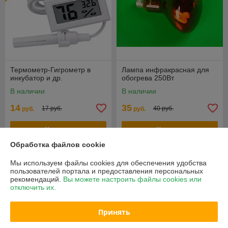
Термометр-Гигрометр в
Лампа инфракрасная для
инкубатор и др.
обогрева 250Вт
В наличии
В наличии
14
35
17 руб.
40 руб.
руб.
руб.
Купить
Купить
Обработка файлов cookie
-12%
-9%
Мы используем файлы cookies для обеспечения удобства
пользователей портала и предоставления персональных
рекомендаций.
Вы можете настроить файлы cookies или
отключить их.
Принять