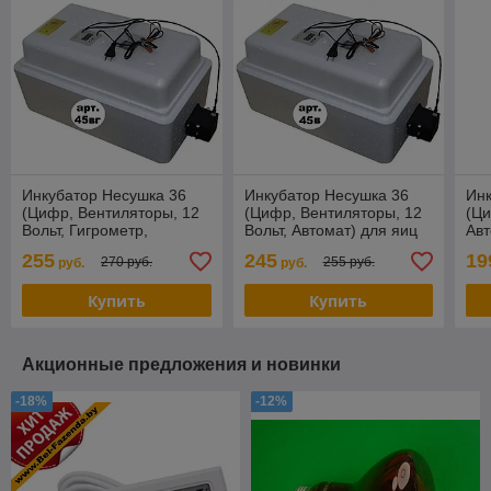
Инкубатор Несушка 36
Инкубатор Несушка 36
Инк
(Цифр, Вентиляторы, 12
(Цифр, Вентиляторы, 12
(Ци
Вольт, Гигрометр,
Вольт, Автомат) для яиц
Авт
Автомат) для яиц
255
245
19
270 руб.
255 руб.
руб.
руб.
Купить
Купить
Акционные предложения и новинки
-18%
-12%