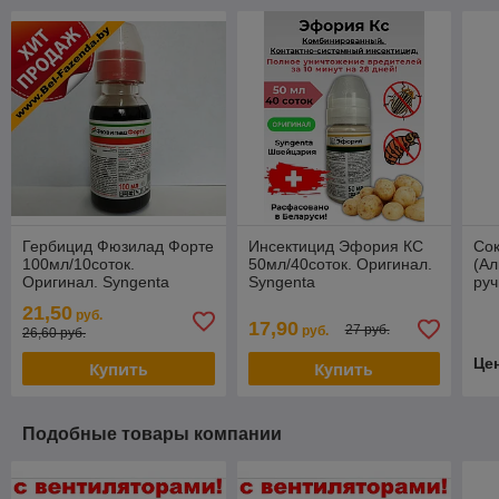
Гербицид Фюзилад Форте
Инсектицид Эфория КС
Со
100мл/10соток.
50мл/40соток. Оригинал.
(А
Оригинал. Syngenta
Syngenta
руч
21,50
руб.
17,90
27 руб.
руб.
26,60 руб.
Це
Купить
Купить
Подобные товары компании