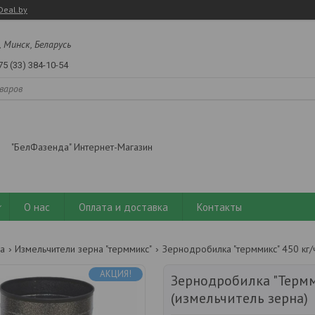
Deal.by
, Минск, Беларусь
75 (33) 384-10-54
"БелФазенда" Интернет-Магазин
О нас
Оплата и доставка
Контакты
а
Измельчители зерна "терммикс"
Зернодробилка "терммикс" 450 кг/
АКЦИЯ!
Зернодробилка "Термм
(измельчитель зерна)