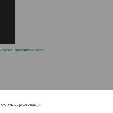
794282-izmelchiteli-zerna
персональных рекомендаций.