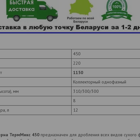
450
220
т
1150
Коллекторный однофазный
сота), мм
310/300/300
8
ра, л
12
ерна ТермМикс 450
предназначен для дробления всех видов сухого ф