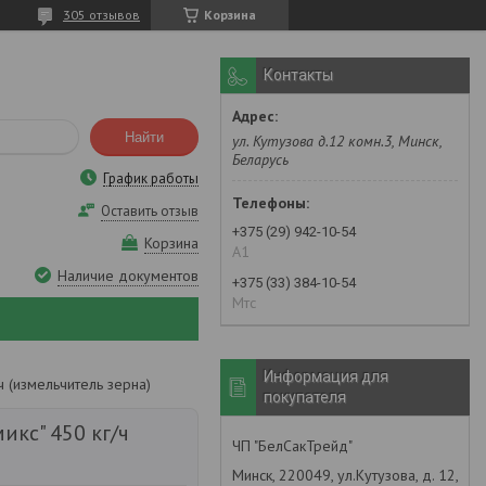
305 отзывов
Корзина
Контакты
Найти
ул. Кутузова д.12 комн.3, Минск,
Беларусь
График работы
Оставить отзыв
+375 (29) 942-10-54
Корзина
А1
Наличие документов
+375 (33) 384-10-54
Мтс
Информация для
ч (измельчитель зерна)
покупателя
икс" 450 кг/ч
ЧП "БелСакТрейд"
Минск, 220049, ул.Кутузова, д. 12,