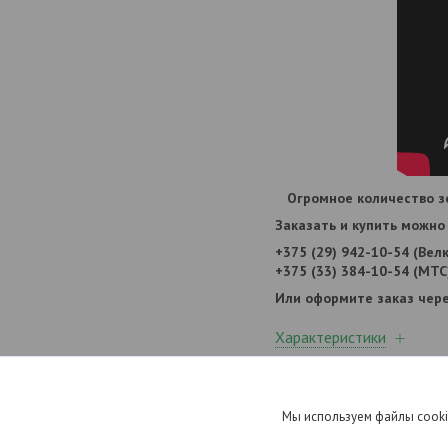
Огромное количество з
Заказать и купить можно 
+375 (29) 942-10-54 (Вел
+375 (33) 384-10-54 (МТС
Или оформите заказ чере
Характеристики
Информация для заказа
Мы используем файлы cooki