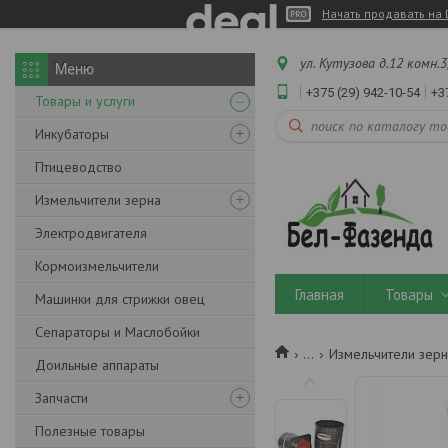
Начать продавать на 
ул. Кутузова д.12 комн.3
+375 (29) 942-10-54
+3
Товары и услуги
Инкубаторы
Птицеводство
Измельчители зерна
Электродвигателя
Кормоизмельчители
Главная
Товары
Машинки для стрижки овец
Сепараторы и Маслобойки
...
Измельчители зерн
Доильные аппараты
Запчасти
Полезные товары