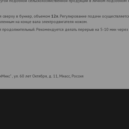
ругой подобной сельскохозяйственной продукции в личном подсобном х
я сверху в бункер, объемом
12л.
Регулирование подачи осуществляется
вленным на конце вала электродвигателя ножом.
я продолжительный. Рекомендуется делать перерыв на 5-10 мин через
икс" , ул. 60 лет Октября, д. 11, Миасс, Россия