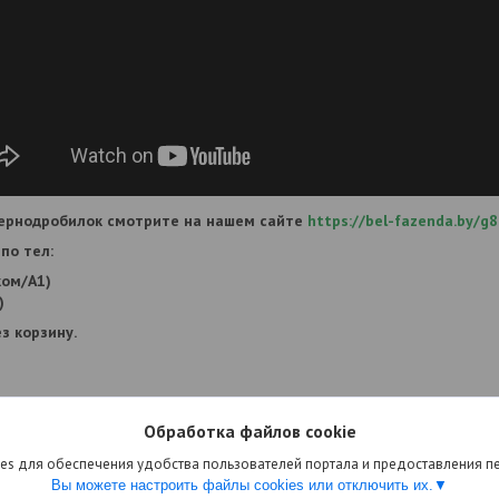
ернодробилок смотрите на нашем сайте
https://bel-fazenda.by/g8
по тел:
ком/А1)
)
з корзину.
Обработка файлов cookie
es для обеспечения удобства пользователей портала и предоставления 
Вы можете настроить файлы cookies или отключить их.