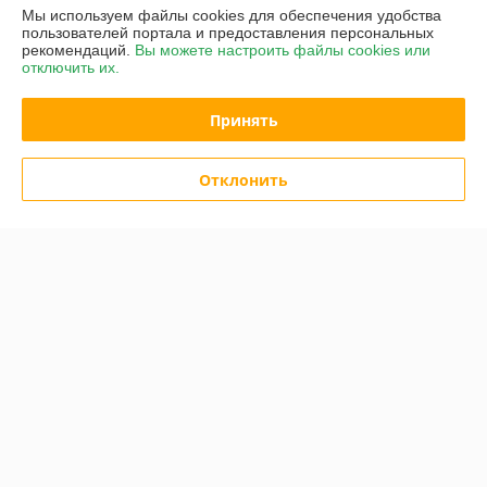
Мы используем файлы cookies для обеспечения удобства
пользователей портала и предоставления персональных
График работы
рекомендаций.
Вы можете настроить файлы cookies или
отключить их.
Полная версия сайта
Принять
Политика обработки cookies
Отклонить
Сайт создан на платформе Deal.by
Информация для покупателя
Юридическое лицо:
ЧП "БелСакТрейд"
Минск, 220049, ул.Кутузова, д. 12, комн. 3
Регистрационный номер ЕГР: 193956455
УНП: 193956455
Регистрационный орган: Минский Горисполком
Дата регистрации компании: 21.01.2026