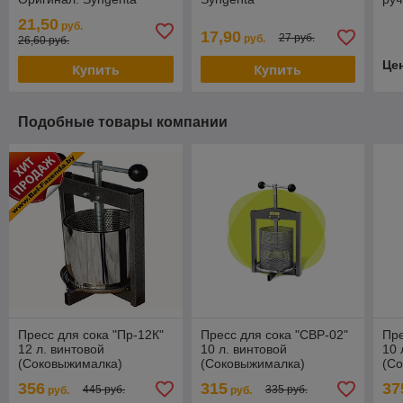
21,50
руб.
17,90
27 руб.
руб.
26,60 руб.
Це
Купить
Купить
Подобные товары компании
Пресс для сока "Пр-12К"
Пресс для сока "СВР-02"
Пре
12 л. винтовой
10 л. винтовой
10 
(Соковыжималка)
(Соковыжималка)
(С
356
315
37
445 руб.
335 руб.
руб.
руб.