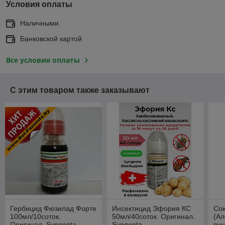
Условия оплаты
Наличными
Банковской картой
Все условия оплаты
С этим товаром также заказывают
Гербицид Фюзилад Форте
Инсектицид Эфория КС
Со
100мл/10соток.
50мл/40соток. Оригинал.
(А
Оригинал. Syngenta
Syngenta
руч