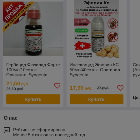
Гербицид Фюзилад Форте
Инсектицид Эфория КС
Со
100мл/10соток.
50мл/40соток. Оригинал.
(А
Оригинал. Syngenta
Syngenta
руч
21,50
руб.
17,90
27 руб.
руб.
26,60 руб.
Це
Купить
Купить
О нас
Рейтинг не сформирован
Менее 5 отзывов за последний год