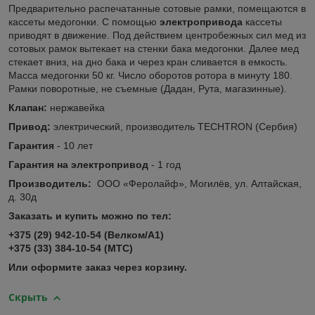
Предварительно распечатанные сотовые рамки, помещаются в
кассеты медогонки. С помощью
электропривода
кассеты
приводят в движение. Под действием центробежных сил мед из
сотовых рамок вытекает на стенки бака медогонки. Далее мед
стекает вниз, на дно бака и через кран сливается в емкость.
Масса медогонки 50 кг. Число оборотов ротора в минуту 180.
Рамки поворотные, не съемные (Дадан, Рута, магазинные).
Клапан:
нержавейка
Привод:
электрический, производитель TECHTRON (Сербия)
Гарантия
- 10 лет
Гарантия на электропривод
- 1 год
Производитель:
ООО «Феролайф», Могилёв, ул. Алтайская,
д. 30д
Заказать и купить можно по тел:
+375 (29) 942-10-54 (Велком/А1)
+375 (33) 384-10-54 (МТС)
Или оформите заказ через корзину.
Скрыть