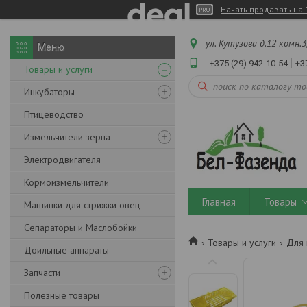
Начать продавать на 
ул. Кутузова д.12 комн.3
+375 (29) 942-10-54
+3
Товары и услуги
Инкубаторы
Птицеводство
Измельчители зерна
Электродвигателя
Кормоизмельчители
Главная
Товары
Машинки для стрижки овец
Сепараторы и Маслобойки
Товары и услуги
Для 
Доильные аппараты
Запчасти
Полезные товары