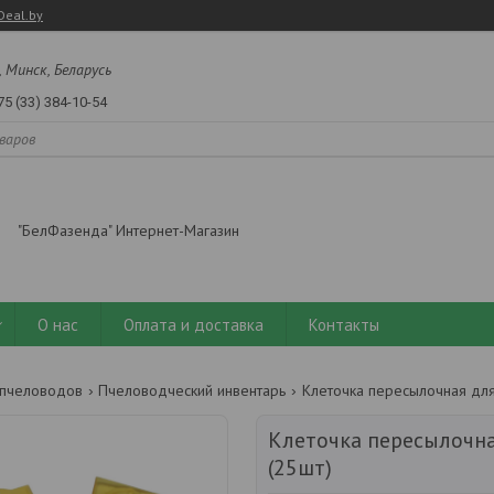
Deal.by
, Минск, Беларусь
75 (33) 384-10-54
"БелФазенда" Интернет-Магазин
О нас
Оплата и доставка
Контакты
пчеловодов
Пчеловодческий инвентарь
Клеточка пересылочная для
Клеточка пересылочна
(25шт)