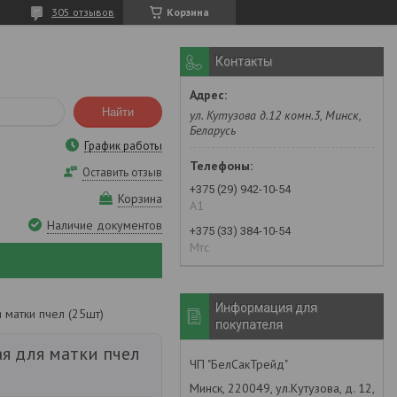
305 отзывов
Корзина
Контакты
Найти
ул. Кутузова д.12 комн.3, Минск,
Беларусь
График работы
Оставить отзыв
+375 (29) 942-10-54
Корзина
А1
Наличие документов
+375 (33) 384-10-54
Мтс
Информация для
 матки пчел (25шт)
покупателя
я для матки пчел
ЧП "БелСакТрейд"
Минск, 220049, ул.Кутузова, д. 12,