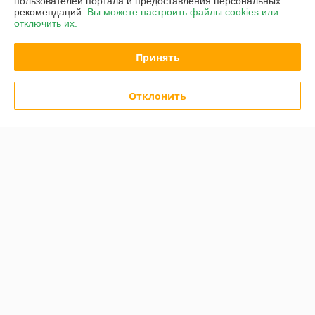
пользователей портала и предоставления персональных
рекомендаций.
Вы можете настроить файлы cookies или
отключить их.
Контакты
Принять
Доставка и оплата
Отклонить
График работы
Полная версия сайта
Политика обработки cookies
Сайт создан на платформе Deal.by
Информация для покупателя
Юридическое лицо:
ЧП "БелСакТрейд"
Минск, 220049, ул.Кутузова, д. 12, комн. 3
Регистрационный номер ЕГР: 193956455