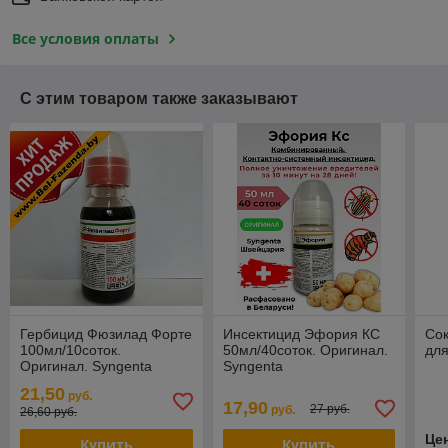
Все условия оплаты
С этим товаром также заказывают
Гербицид Фюзилад Форте
Инсектицид Эфория КС
Со
100мл/10соток.
50мл/40соток. Оригинал.
для
Оригинал. Syngenta
Syngenta
21,50
руб.
17,90
27 руб.
руб.
26,60 руб.
Це
Купить
Купить