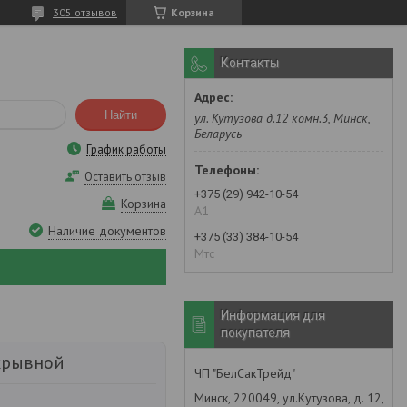
305 отзывов
Корзина
Контакты
Найти
ул. Кутузова д.12 комн.3, Минск,
Беларусь
График работы
Оставить отзыв
+375 (29) 942-10-54
Корзина
А1
Наличие документов
+375 (33) 384-10-54
Мтс
Информация для
покупателя
укрывной
ЧП "БелСакТрейд"
Минск, 220049, ул.Кутузова, д. 12,