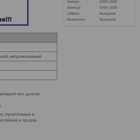
Четверг
09:00-18:00
Пятница
09:00-18:00
Суббота
Выходной
Воскресенье
Выходной
жкой, непромокаемый
рантирует его долгое
.
к, строительных и
ассейнов и прудов.