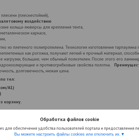
 плесени (плеснестойкий),
иалетовому воздействию
ские кольца-люверсы для крепления тента,
 металлическом каркасе,
ии,
но из плетеного полипропилена. Технология изготовления тарпаулина
переплетенных как рогожка, получают легкий и прочный материал, спосо
е нагрузки, большие, чем обычный полиэтилен. После этого его ламини
идроизолирующие и противогрибковые свойства полотна.
Преимущес
чность, долговечность, низкая цена.
по тел:
ком/А1)
)
з корзину.
Обработка файлов cookie
es для обеспечения удобства пользователей портала и предоставления 
Вы можете настроить файлы cookies или отключить их.