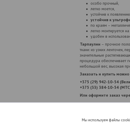
особо прочный,
легко моется,
устойчив к появлению
устойчив к ультроф
по краям – металличе
легко монтируется на
удобен в использован
Тарпаулин
– прочное полот
ткани: из узких ленточек, 
значительные растягивающи
процедура обеспечивает г
небольшой вес, высокая про
Заказать и купить можно 
+375 (29) 942-10-54 (Вел
+375 (33) 384-10-54 (МТС
Или оформите заказ чере
Информация для заказа
Мы используем файлы cooki