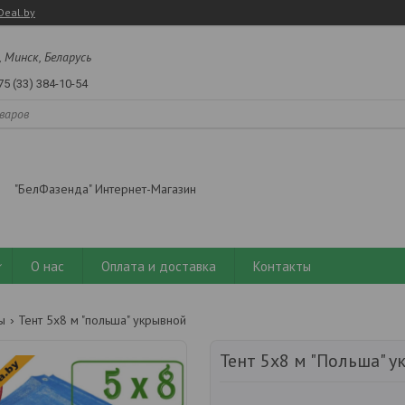
Deal.by
, Минск, Беларусь
75 (33) 384-10-54
"БелФазенда" Интернет-Магазин
О нас
Оплата и доставка
Контакты
ы
Тент 5х8 м "польша" укрывной
Тент 5х8 м "Польша" 