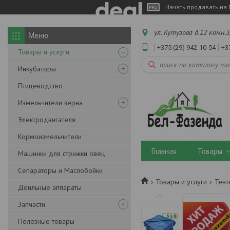
Начать продавать на 
ул. Кутузова д.12 комн.3
+375 (29) 942-10-54
+3
Товары и услуги
Инкубаторы
Птицеводство
Измельчители зерна
Электродвигателя
Кормоизмельчители
Главная
Товары
Машинки для стрижки овец
Сепараторы и Маслобойки
Товары и услуги
Тент
Доильные аппараты
Запчасти
Полезные товары