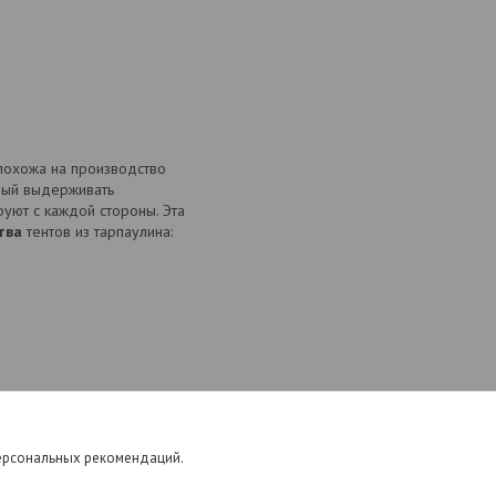
 похожа на производство
бный выдерживать
руют с каждой стороны. Эта
тва
тентов из тарпаулина:
персональных рекомендаций.