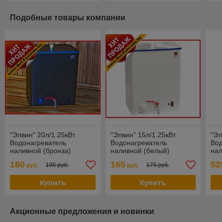
Подобные товары компании
"Элвин" 20л/1.25кВт
"Элвин" 15л/1.25кВт
"Эл
Водонагреватель
Водонагреватель
Во
наливной (бронза)
наливной (белый)
на
(бе
180
165
52
195 руб.
175 руб.
руб.
руб.
Купить
Купить
Акционные предложения и новинки