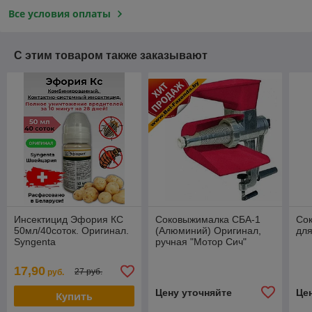
Все условия оплаты
С этим товаром также заказывают
Инсектицид Эфория КС
Соковыжималка СБА-1
Со
50мл/40соток. Оригинал.
(Алюминий) Оригинал,
для
Syngenta
ручная "Мотор Сич"
17,90
27 руб.
руб.
Цену уточняйте
Це
Купить