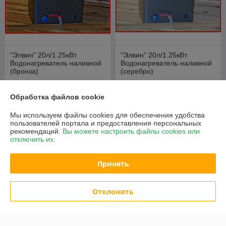
"Элвин" 20л/1.25кВт
"Элвин" 20л/1.25кВт
Водонагреватель наливной
Водонагреватель наливной
(бронза)
(серебро)
В наличии
В наличии
Обработка файлов cookie
180
180
195 руб.
195 руб.
руб.
руб.
Мы используем файлы cookies для обеспечения удобства
Купить
Купить
пользователей портала и предоставления персональных
рекомендаций.
Вы можете настроить файлы cookies или
отключить их.
-6%
-6%
Принять
Отклонить