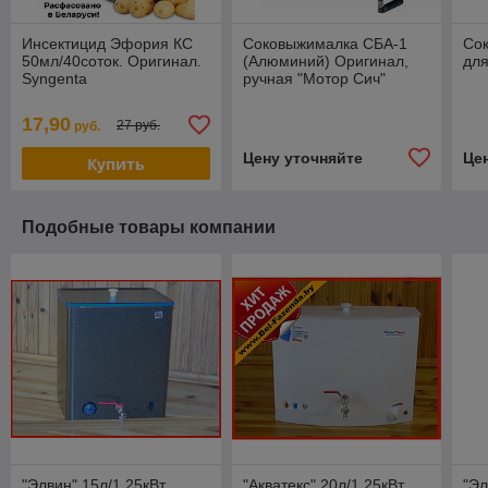
Инсектицид Эфория КС
Соковыжималка СБА-1
Со
50мл/40соток. Оригинал.
(Алюминий) Оригинал,
для
Syngenta
ручная "Мотор Сич"
17,90
27 руб.
руб.
Цену уточняйте
Це
Купить
Подобные товары компании
"Элвин" 15л/1.25кВт
"Акватекс" 20л/1.25кВт
"Эл