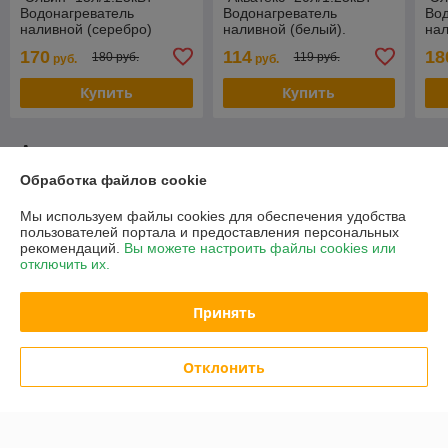
Водонагреватель
Водонагреватель
Во
наливной (серебро)
наливной (белый).
нал
Оцинкован!
170
114
18
180 руб.
119 руб.
руб.
руб.
Купить
Купить
Акционные предложения и новинки
Обработка файлов cookie
-14%
-8%
Мы используем файлы cookies для обеспечения удобства
пользователей портала и предоставления персональных
рекомендаций.
Вы можете настроить файлы cookies или
отключить их.
Принять
Отклонить
"Элвин" 20л/1.25кВт
"ЭЛБЭТ" 22л/1.25кВт
Водонагреватель наливной
Водонагреватель наливной
(белый)