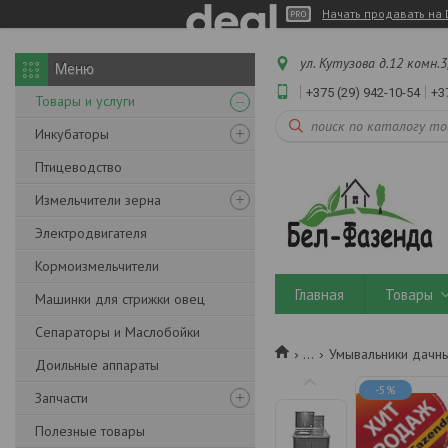
Начать продавать на 
ул. Кутузова д.12 комн.3
+375 (29) 942-10-54
+3
Товары и услуги
Инкубаторы
Птицеводство
Измельчители зерна
Электродвигателя
Кормоизмельчители
Главная
Товары
Машинки для стрижки овец
Сепараторы и Маслобойки
...
Умывальники дачн
Доильные аппараты
-5%
Запчасти
Полезные товары