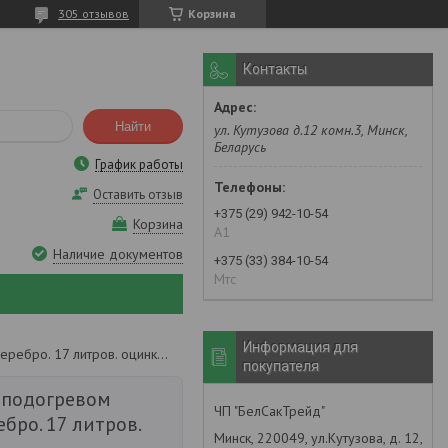
305 отзывов
Корзина
Контакты
Найти
ул. Кутузова д.12 комн.3, Минск,
Беларусь
График работы
Оставить отзыв
+375 (29) 942-10-54
Корзина
А1
Наличие документов
+375 (33) 384-10-54
Мтс
Информация для
Умывальник дачный с подогревом (дуэт) "акватекс" - серебро. 17 литров. оцинкован!
покупателя
 подогревом
ЧП "БелСакТрейд"
ебро. 17 литров.
Минск, 220049, ул.Кутузова, д. 12,