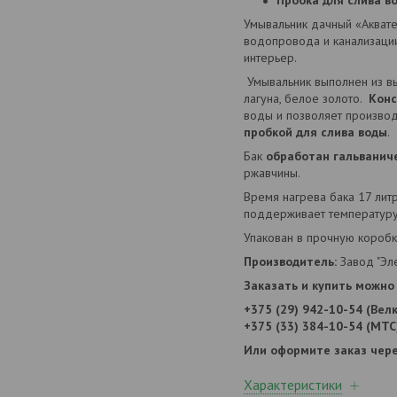
Пробка для слива во
Умывальник дачный «Аквате
водопровода и канализаци
интерьер.
Умывальник выполнен из вы
лагуна, белое золото.
Конс
воды и позволяет производ
пробкой для слива воды
.
Бак
обработан гальванич
ржавчины.
Время нагрева бака 17 лит
поддерживает температуру
Упакован в прочную коробк
Производитель:
Завод "Эле
Заказать и купить можно 
+375 (29) 942-10-54 (Вел
+375 (33) 384-10-54 (МТС
Или оформите заказ чере
Характеристики