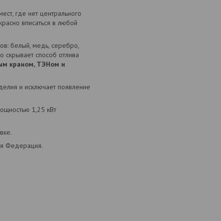
ест, где нет центрального
расно вписаться в любой
в: белый, медь, серебро,
но скрывает способ отлива
ым краном, ТЭНом и
зделия и исключает появление
мощностью 1,25 кВт
вке.
кая Федерация.