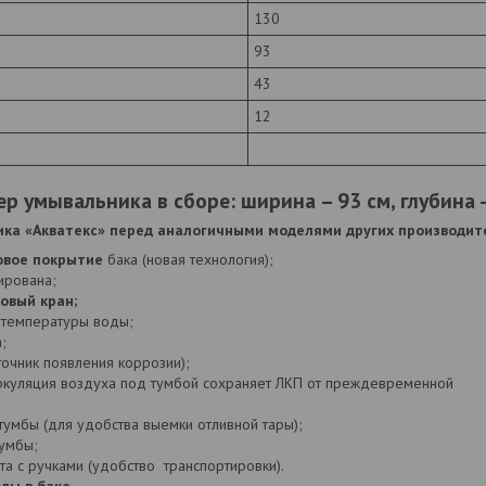
130
93
43
12
р умывальника в сборе: ширина – 93 см, глубина -
ка «Акватекс» перед аналогичными моделями других производит
овое покрытие
бака (новая технология);
ирована;
овый кран;
 температуры воды;
;
сточник появления коррозии);
ркуляция воздуха под тумбой сохраняет ЛКП от преждевременной
ии);
тумбы (для удобства выемки отливной тары);
тумбы;
а с ручками (удобство транспортировки).