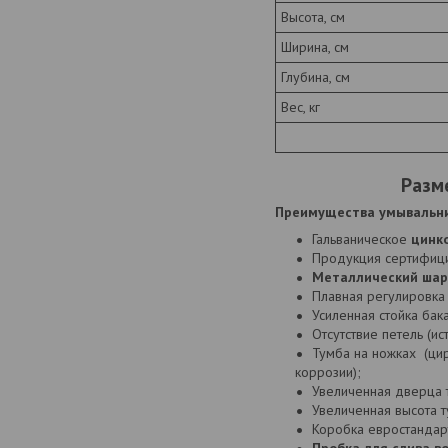
Высота, см
Ширина, см
Глубина, см
Вес, кг
Разме
Преимущества умывальни
Гальваническое
цинк
Продукция сертифиц
Металлический
шар
Плавная регулировка
Усиленная стойка бака
Отсутствие петель (и
Тумба на ножках (ци
корроз
Увеличенная дверца 
Увеличенная высота 
Коробка евростандарт