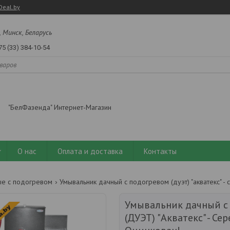
Deal.by
, Минск, Беларусь
75 (33) 384-10-54
"БелФазенда" Интернет-Магазин
О нас
Оплата и доставка
Контакты
ые с подогревом
Умывальник дачный с
(ДУЭТ) "Акватекс" - Сер