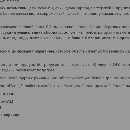
ды в баке.
кс» незаменим для усадьбы, дачи, дома, гаража, мастерской и других м
и. Современный вид и современный дизайн позволит умывальнику прек
сококачественной стали 0,7 мм, окрашен прочной краской разных цвето
трукция умывальника сборная, состоит из тумбы
, которая незамет
ить отвод воды даже в канализацию, и
бака с металлическим шаров
еским цинковым покрытием
, которое обеспечивает долговечность и
ров до температуры 60 градусов составляет всего 30 минут. ТЭН бака 
 воды и регулирует подогрев.
у евростандарта с ручками, что обеспечивает удобства в транспортиро
ктроМаш" , Челябинская область, г. Миасс, ул. Пролетарская, 1, Российс
по тел:
ком/А1)
)
з корзину.