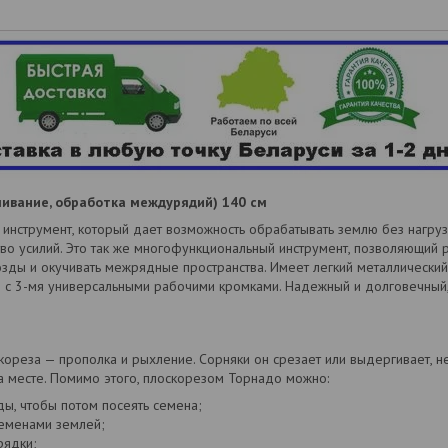
учивание, обработка междурядий) 140 см
инструмент, который дает возможность обрабатывать землю без нагрузк
во усилий. Это так же многофункциональный инструмент, позволяющий р
зды и окучивать межрядные пространства. Имеет легкий металлически
ли с 3-мя универсальными рабочими кромками. Надежный и долговечный,
ореза — прополка и рыхление. Сорняки он срезает или выдергивает, не
на месте. Помимо этого, плоскорезом Торнадо можно:
ы, чтобы потом посеять семена;
семенами землей;
рядки;