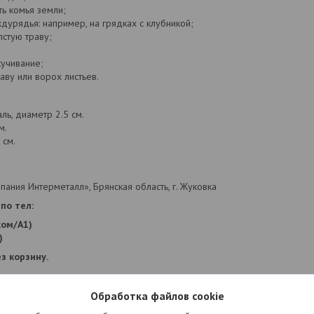
ть комья земли;
дурядья: например, на грядках с клубникой;
лстую траву;
кучивание;
аву или ворох листьев.
ль, диаметр 2.5 см.
м.
 см.
ния Интерметалл», Брянская область, г. Жуковка
по тел:
ком/А1)
)
з корзину.
Обработка файлов cookie