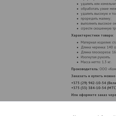
удалить или измельчи
обработать узкие меж
удалить высокую и то
проредить малину;
выполнить высокое о
сгрести скошенную тр
Характеристики товара:
Материал изделия: ста
Длина черенка: 140 с
Длина плоскореза: 16
Изогнутая рукоять.
Масса нетто: 1.3 кг.
Производитель:
ООО «Компа
Заказать и купить можно 
+375 (29) 942-10-54 (Вел
+375 (33) 384-10-54 (МТС
Или оформите заказ чере
Информация для заказа