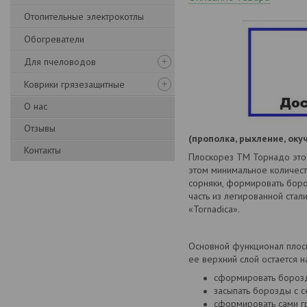
Отопительные электрокотлы
Обогреватели
Для пчеловодов
Коврики грязезащитные
О нас
Отзывы
(прополка, рыхление, ок
Контакты
Плоскорез ТМ Торнадо это 
этом минимальное количест
сорняки, формировать боро
часть из легированной ста
«Tornadica».
Основной функционал плоск
ее верхний слой остается 
сформировать борозд
засыпать борозды с 
сформировать сами г