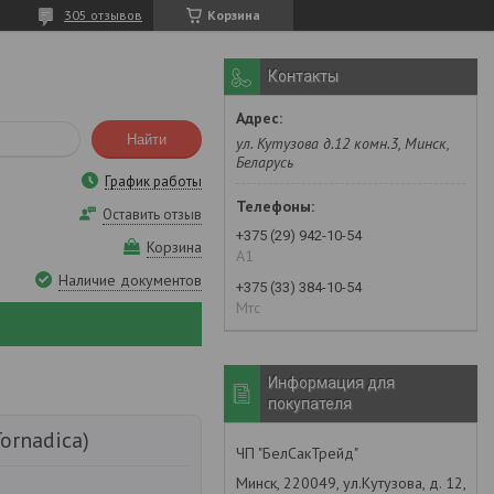
305 отзывов
Корзина
Контакты
Найти
ул. Кутузова д.12 комн.3, Минск,
Беларусь
График работы
Оставить отзыв
+375 (29) 942-10-54
Корзина
А1
Наличие документов
+375 (33) 384-10-54
Мтс
Информация для
покупателя
ornadica)
ЧП "БелСакТрейд"
Минск, 220049, ул.Кутузова, д. 12,