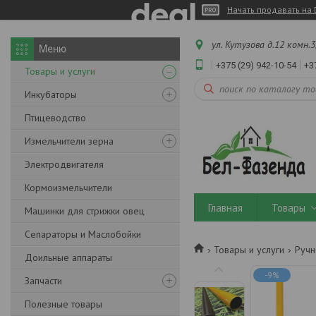
Начать продавать на 
ул. Кутузова д.12 комн.3
+375 (29) 942-10-54
+3
Товары и услуги
Инкубаторы
Птицеводство
Измельчители зерна
Электродвигателя
Кормоизмельчители
Главная
Товары
Машинки для стрижки овец
Сепараторы и Маслобойки
Товары и услуги
Ручн
Доильные аппараты
-9%
Запчасти
Полезные товары