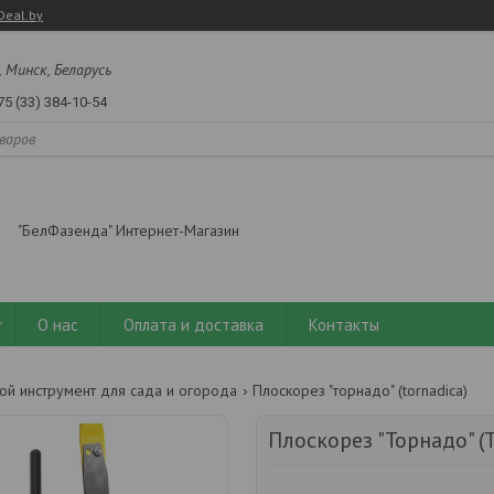
Deal.by
, Минск, Беларусь
75 (33) 384-10-54
"БелФазенда" Интернет-Магазин
О нас
Оплата и доставка
Контакты
ой инструмент для сада и огорода
Плоскорез "торнадо" (tornadica)
Плоскорез "Торнадо" (T