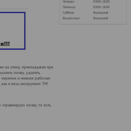
Четверг
09:00-18:00
Пятница
09:00-18:00
Суббота
Выходной
Воскресенье
Выходной
и на спину, прикладывая при
ыхлить почву, удалять
й черенок и нижняя рабочая
 как и весь инструмент ТМ
 «травмируя» почву, то есть