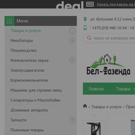
Начать продавать на 
ул. Кутузова д.12 комн.3
+375 (29) 942-10-54
+3
Товары и услуги
Инкубаторы
Птицеводство
Измельчители зерна
Электродвигателя
Кормоизмельчители
Главная
Товары
Машинки для стрижки овец
Сепараторы и Маслобойки
Товары и услуги
Прес
Доильные аппараты
Запчасти
Полезные товары