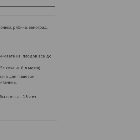
бника, рябина, виноград,
ыжимаете из плодов все до
л сока из 6 л мезги).
ована для пищевой
витамины.
жбы пресса -
15 лет.