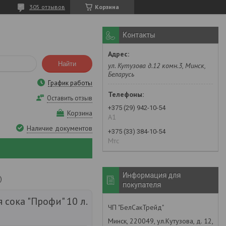
305 отзывов
Корзина
Контакты
Найти
ул. Кутузова д.12 комн.3, Минск,
Беларусь
График работы
Оставить отзыв
+375 (29) 942-10-54
Корзина
А1
Наличие документов
+375 (33) 384-10-54
Мтс
Информация для
)
покупателя
сока "Профи" 10 л.
ЧП "БелСакТрейд"
Минск, 220049, ул.Кутузова, д. 12,