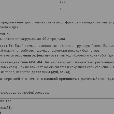
250
10
I
предназначен для отжима сока из ягод, фруктов и овощей (малина, клу
ыква и др.).
ручной.
ы позволяет загружать до
10 л
продукта.
крат 5т.
Такой домкрат с легкостью поднимает грузовую Газель! Вы в
ый отжим не требуется. Домкрат выжимает весь сок без потерь.
ечивается
огромная эффективность
- выход яблочного сока - 85% (до 5
ержавеющая
сталь AISI 304
. Она не реагирует с продуктами, рекоменд
ных сред. Сок не темнеет, не окисляется и сохраняет свои свойства и 
 из твердых сортов
древесины (дуб, ольха)
.
 из нержавейки отличаются
высокой прочностью
, расчетный срок слу
производство профи", Беларусь
по тел:
ком/А1)
)