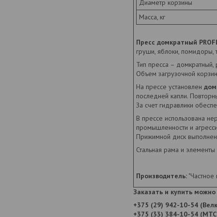
Диаметр корзины
Масса, кг
Пресс домкратный PROF
груши, яблоки, помидоры, т
Тип пресса – домкратный, 
Объем загрузочной корзин
На прессе установлен
дом
последней капли. Повторн
За счет гидравлики обесп
В прессе использована н
промышленности и агрессив
Прижимной диск выполнен
Стальная рама и элементы
Производитель:
"Частное 
Заказать и купить можно 
+375 (29) 942-10-54 (Вел
+375 (33) 384-10-54 (МТС