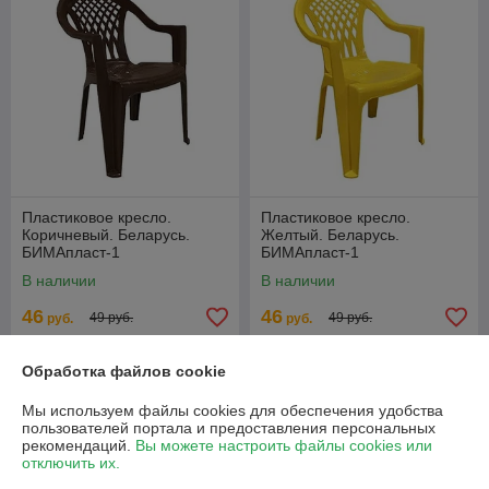
Пластиковое кресло.
Пластиковое кресло.
Коричневый. Беларусь.
Желтый. Беларусь.
БИМАпласт-1
БИМАпласт-1
В наличии
В наличии
46
46
49 руб.
49 руб.
руб.
руб.
Купить
Купить
Обработка файлов cookie
Мы используем файлы cookies для обеспечения удобства
-6%
-6%
пользователей портала и предоставления персональных
рекомендаций.
Вы можете настроить файлы cookies или
отключить их.