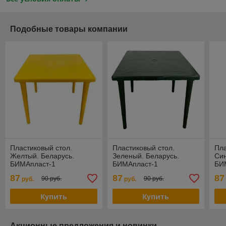
Подобные товары компании
Пластиковый стол.
Пластиковый стол.
Пла
Желтый. Беларусь.
Зеленый. Беларусь.
Син
БИМАпласт-1
БИМАпласт-1
БИ
87
87
87
90 руб.
90 руб.
руб.
руб.
Купить
Купить
Акционные предложения и новинки