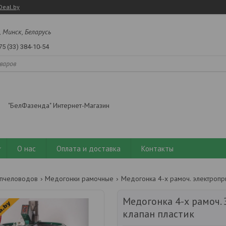
Deal.by
, Минск, Беларусь
75 (33) 384-10-54
"БелФазенда" Интернет-Магазин
О нас
Оплата и доставка
Контакты
пчеловодов
Медогонки рамочные
Медогонка 4-х рамоч. электропри
Медогонка 4-х рамоч.
клапан пластик