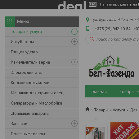
Начать продавать на 
ул. Кутузова д.12 комн.3
+375 (29) 942-10-54
+3
Товары и услуги
Инкубаторы
Птицеводство
Измельчители зерна
Электродвигателя
Кормоизмельчители
Главная
Товары
Машинки для стрижки овец
Сепараторы и Маслобойки
Товары и услуги
Для 
Доильные аппараты
Запчасти
Полезные товары