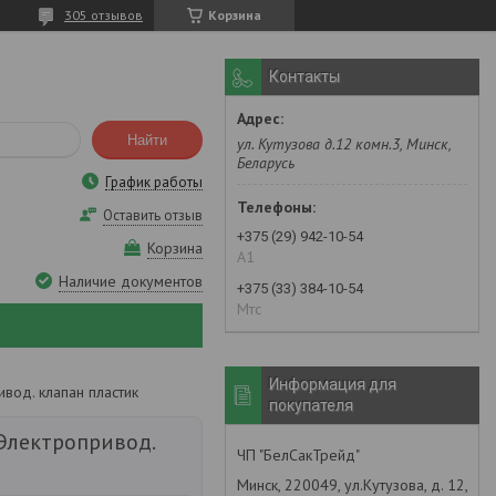
305 отзывов
Корзина
Контакты
Найти
ул. Кутузова д.12 комн.3, Минск,
Беларусь
График работы
Оставить отзыв
+375 (29) 942-10-54
Корзина
А1
Наличие документов
+375 (33) 384-10-54
Мтс
Информация для
вод. клапан пластик
покупателя
 Электропривод.
ЧП "БелСакТрейд"
Минск, 220049, ул.Кутузова, д. 12,