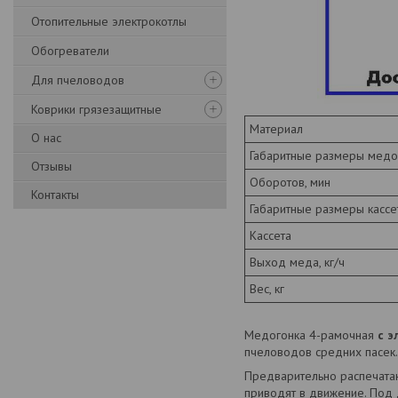
Отопительные электрокотлы
Обогреватели
Для пчеловодов
Коврики грязезащитные
Материал
О нас
Габаритные размеры медог
Отзывы
Оборотов, мин
Контакты
Габаритные размеры кассе
Кассета
Выход меда, кг/ч
Вес, кг
Медогонка 4-рамочная
с э
пчеловодов средних пасек.
Предварительно распечатан
приводят в движение. Под 