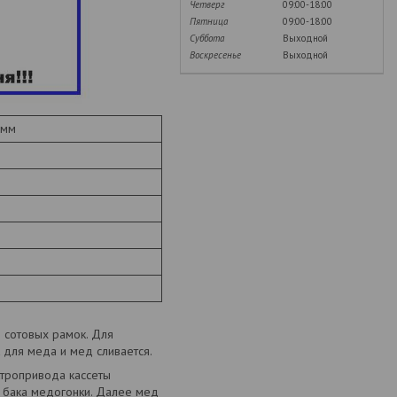
Четверг
09:00-18:00
Пятница
09:00-18:00
Суббота
Выходной
Воскресенье
Выходной
,8мм
 сотовых рамок. Для
 для меда и мед сливается.
ктропривода кассеты
и бака медогонки. Далее мед