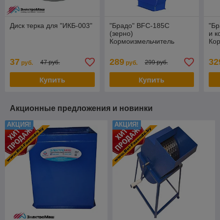
Диск терка для "ИКБ-003"
"Брадо" BFC-185С
"Бр
(зерно)
и к
Кормоизмельчитель
Ко
37
289
32
47 руб.
299 руб.
руб.
руб.
Купить
Купить
Акционные предложения и новинки
АКЦИЯ!
АКЦИЯ!