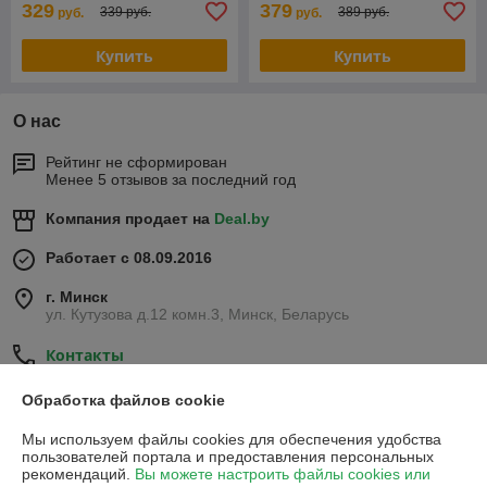
329
379
339 руб.
389 руб.
руб.
руб.
Купить
Купить
О нас
Рейтинг не сформирован
Менее 5 отзывов за последний год
Компания продает на
Deal.by
Работает с 08.09.2016
г. Минск
ул. Кутузова д.12 комн.3, Минск, Беларусь
Контакты
Показать весь график работы
Сегодня выходной
Обработка файлов cookie
Мы используем файлы cookies для обеспечения удобства
пользователей портала и предоставления персональных
Отзывы о магазине
рекомендаций.
Вы можете настроить файлы cookies или