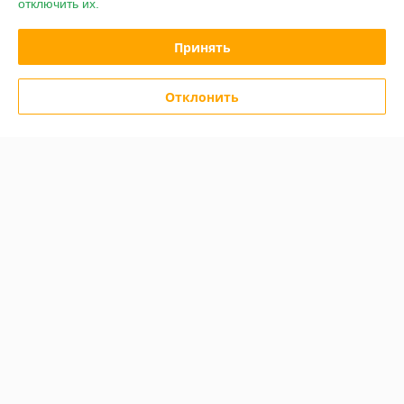
отключить их.
305 отзывов за всё время
Принять
Покупатель
17.12.2025
Отлично
Отклонить
Товар нам подошел. Выполнен качественно. Доставка быстрая. 
Спасибо
Сделка подтверждена через корзину
Покупатель
17.12.2025
Отлично
Спасибо. Все качественно и вовремя.
Сделка подтверждена через корзину
Показать все отзывы