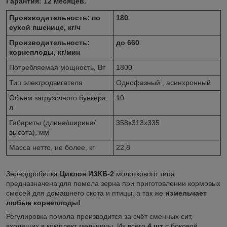
Гарантия: 12 месяцев.
Производительность: по
180
сухой пшенице, кг/ч
Производительность:
до 660
корнеплоды, кг/мин
Потребляемая мощность, Вт
1800
Тип электродвигателя
Однофазный , асинхронный
Объем загрузочного бункера,
10
л
Габариты (длина/ширина/
358х313х335
высота), мм
Масса нетто, не более, кг
22,8
Зернодробилка
Циклон ИЗКБ-2
молоткового типа
предназначена для помола зерна при приготовлении кормовых
смесей для домашнего скота и птицы, а так же
измельчает
любые корнеплоды!
Регулировка помола производится за счёт сменных сит,
входящих в комплект мельницы. Их всего
4 шт
с боковой