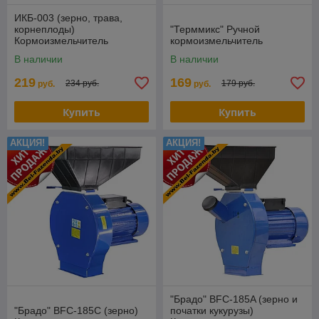
ИКБ-003 (зерно, трава,
корнеплоды)
"Терммикс" Ручной
Кормоизмельчитель
кормоизмельчитель
"Электромаш"
В наличии
В наличии
219
169
234 руб.
179 руб.
руб.
руб.
Купить
Купить
АКЦИЯ!
АКЦИЯ!
"Брадо" BFC-185A (зерно и
"Брадо" BFC-185С (зерно)
початки кукурузы)