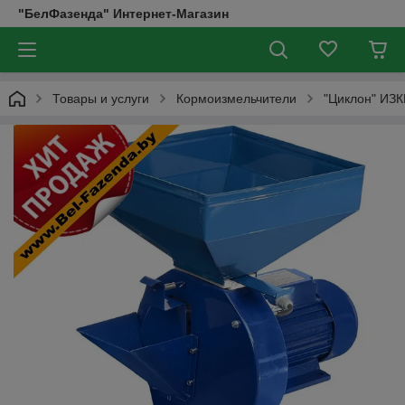
"БелФазенда" Интернет-Магазин
Товары и услуги
Кормоизмельчители
"Циклон" ИЗК