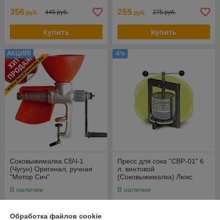
356
255
445 руб.
275 руб.
руб.
руб.
Купить
Купить
АКЦИЯ!
-6%
Соковыжималка СБЧ-1
Пресс для сока "СВР-01" 6
(Чугун) Оригинал, ручная
л. винтовой
"Мотор Сич"
(Соковыжималка) Люкс
В наличии
В наличии
143
295
153 руб.
315 руб.
руб.
руб.
Обработка файлов cookie