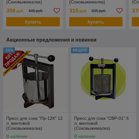
(Соковыжималка)
(Соковыжималка)
(С
356
315
37
445 руб.
335 руб.
руб.
руб.
Купить
Купить
Акционные предложения и новинки
АКЦИЯ!
-20%
Пресс для сока "Пр-12К" 12
Пресс для сока "СВР-01" 6
л. винтовой
л. винтовой
(Соковыжималка)
(Соковыжималка)
В наличии
В наличии