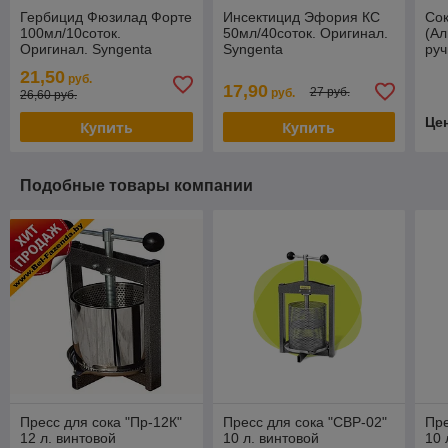
Гербицид Фюзилад Форте
Инсектицид Эфория КС
Со
100мл/10соток.
50мл/40соток. Оригинал.
(А
Оригинал. Syngenta
Syngenta
руч
21,50
руб.
17,90
27 руб.
руб.
26,60 руб.
Це
Купить
Купить
Подобные товары компании
Пресс для сока "Пр-12К"
Пресс для сока "СВР-02"
Пре
12 л. винтовой
10 л. винтовой
10 