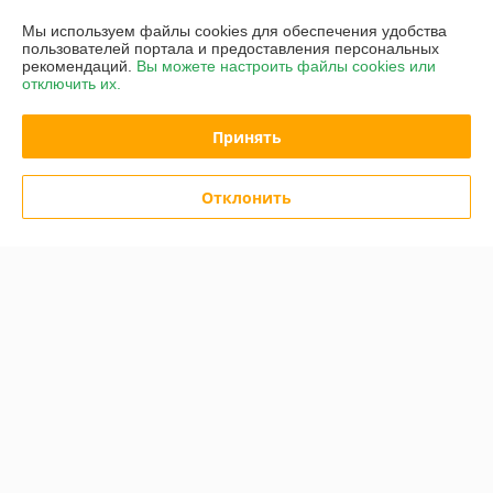
Купить
Купить
Мы используем файлы cookies для обеспечения удобства
пользователей портала и предоставления персональных
-6%
-5%
рекомендаций.
Вы можете настроить файлы cookies или
отключить их.
Принять
Отклонить
Пресс для сока "СВР-02" 10
Пресс для сока "ПрД-6К" 6
л. винтовой
л. Домкратный. Винтовой
(Соковыжималка)
(Соковыжималка)
В наличии
В наличии
315
355
335 руб.
375 руб.
руб.
руб.
Купить
Купить