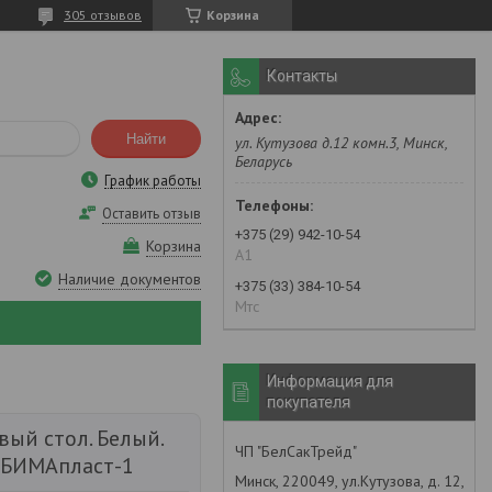
305 отзывов
Корзина
Контакты
Найти
ул. Кутузова д.12 комн.3, Минск,
Беларусь
График работы
Оставить отзыв
+375 (29) 942-10-54
Корзина
А1
Наличие документов
+375 (33) 384-10-54
Мтс
Информация для
покупателя
вый стол. Белый.
ЧП "БелСакТрейд"
. БИМАпласт-1
Минск, 220049, ул.Кутузова, д. 12,