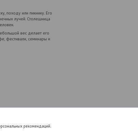
, походу или пикнику. Его
лнечных лучей. Столешница
еловек.
Небольшой вес делает его
е, фестивали, семинары и
персональных рекомендаций.