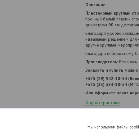
Описание:
Пластиковый круглый ст
прочный белый пластик спо
диаметром
90 см
достаточн
Благодаря удобной складно
идеальным решением для си
другие крупные мероприяти
Благодаря нейтральному бе
Производитель:
Беларусь
Заказать и купить можно 
+375 (29) 942-10-54 (Вел
+375 (33) 384-10-54 (МТС
Или оформите заказ чере
Характеристики
Информация для заказа
Мы используем файлы cooki