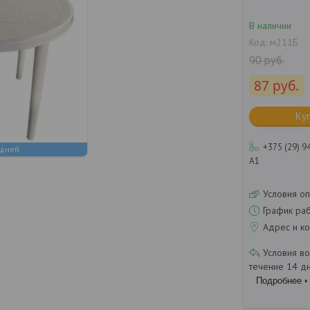
В наличии
Код:
м211Б
90
руб.
87
руб.
Ку
+375 (29) 9
 дней
А1
Условия оп
График ра
Адрес и ко
течение 14 д
Подробнее