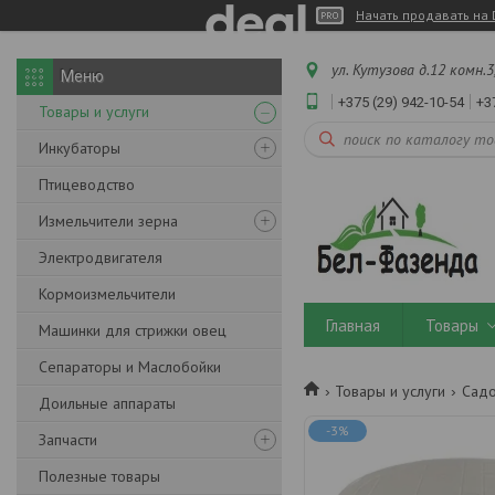
Начать продавать на 
ул. Кутузова д.12 комн.3
+375 (29) 942-10-54
+3
Товары и услуги
Инкубаторы
Птицеводство
Измельчители зерна
Электродвигателя
Кормоизмельчители
Главная
Товары
Машинки для стрижки овец
Сепараторы и Маслобойки
Товары и услуги
Садо
Доильные аппараты
-3%
Запчасти
Полезные товары