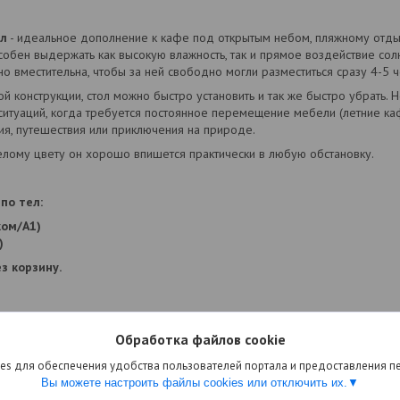
ол
- идеальное дополнение к кафе под открытым небом, пляжному отдыху
собен выдержать как высокую влажность, так и прямое воздействие со
о вместительна, чтобы за ней свободно могли разместиться сразу 4-5 ч
й конструкции, стол можно быстро установить и так же быстро убрать. 
туаций, когда требуется постоянное перемещение мебели (летние каф
я, путешествия или приключения на природе.
лому цвету он хорошо впишется практически в любую обстановку.
по тел:
ком/А1)
)
з корзину.
Обработка файлов cookie
es для обеспечения удобства пользователей портала и предоставления 
Вы можете настроить файлы cookies или отключить их.