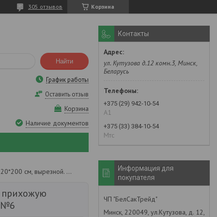
305 отзывов
Корзина
Контакты
Найти
ул. Кутузова д.12 комн.3, Минск,
Беларусь
График работы
Оставить отзыв
+375 (29) 942-10-54
Корзина
А1
Наличие документов
+375 (33) 384-10-54
Мтс
Информация для
Придверный коврик в прихожую 120*200 см, вырезной. №6
покупателя
 прихожую
ЧП "БелСакТрейд"
. №6
Минск, 220049, ул.Кутузова, д. 12,