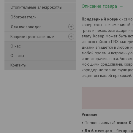
Описание товара
Отопительные электрокотлы
Обогреватели
Придверный коврик
- само
ковер соты - незаменимый 
Для пчеловодов
грязь и песок. Благодаря 
влагу. Ковер может быть ис
Коврики грязезащитные
износостойкого ПВХ-матери
О нас
дизайн впишется в любой и
любой проем и встроенную 
Отзывы
и не сворачиваются. Антиск
моющими средствами. Коври
Контакты
коридор не только функцио
акцентом вашей прихожей. 
Условия:
• Первоначальный
взнос 0
•
До 6 месяцев
– беспроце