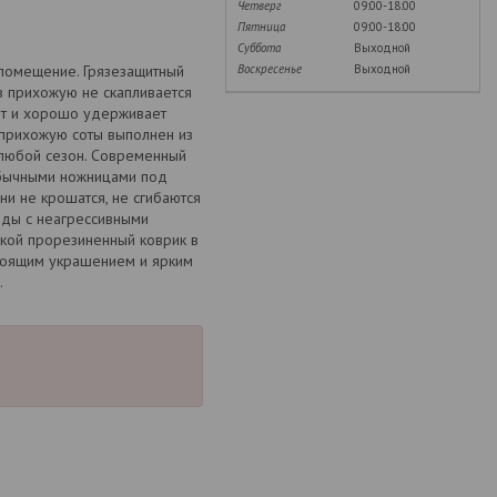
Четверг
09:00-18:00
Пятница
09:00-18:00
Суббота
Выходной
Воскресенье
Выходной
 помещение. Грязезащитный
в прихожую не скапливается
ит и хорошо удерживает
в прихожую соты выполнен из
 любой сезон. Современный
обычными ножницами под
и не крошатся, не сгибаются
воды с неагрессивными
акой прорезиненный коврик в
стоящим украшением и ярким
.