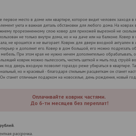
е первое место в доме или квартире, которое видит человек заходя в
элемент уюта и важная деталь обстановки для любого дома. На коврах 
нижнему прорезиненному слою ковер для прихожей вырезной не скольз
пользован не только внутри дома, но и на даче или на балконе. Ковер 
ала, не крошится и не выгорает. Коврик для двери входной актуален в
нтерьер и дополнит его. Ковер в дом большой, его можно подрезать 
мебель. При этом края не нужно ничем дополнительно обрабатывать, он
ользящий коврик можно пылесосить, чистить щеткой и мыть под струёй 
к под дверь входную позволит гораздо реже убираться в квартире. Т
нальный, но и красивый - благодаря стильным расцветкам он станет на
Он станет отличным подарком на новоселье, день рождения, новый год
Оплачивайте коврик частями.
До 6-ти месяцев без переплат!
 рублей
.
нтная рассрочка.