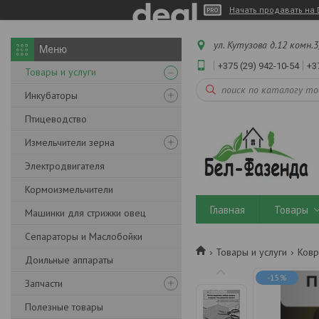
Начать продавать на 
ул. Кутузова д.12 комн.3
+375 (29) 942-10-54
+3
Товары и услуги
Инкубаторы
Птицеводство
Измельчители зерна
Электродвигателя
Кормоизмельчители
Главная
Товары
Машинки для стрижки овец
Сепараторы и Маслобойки
Товары и услуги
Ковр
Доильные аппараты
-15%
Запчасти
Полезные товары