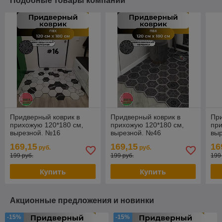
Подобные товары компании
Придверный коврик в
Придверный коврик в
При
прихожую 120*180 см,
прихожую 120*180 см,
при
вырезной. №16
вырезной. №46
вы
169,15
169,15
16
руб.
руб.
199 руб.
199 руб.
199
Купить
Купить
Акционные предложения и новинки
-15%
-15%