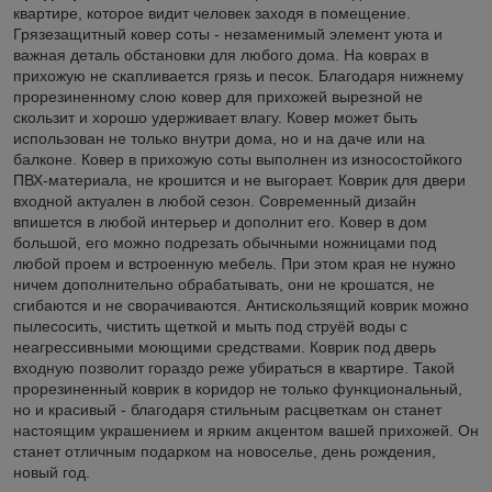
квартире, которое видит человек заходя в помещение.
Грязезащитный ковер соты - незаменимый элемент уюта и
важная деталь обстановки для любого дома. На коврах в
прихожую не скапливается грязь и песок. Благодаря нижнему
прорезиненному слою ковер для прихожей вырезной не
скользит и хорошо удерживает влагу. Ковер может быть
использован не только внутри дома, но и на даче или на
балконе. Ковер в прихожую соты выполнен из износостойкого
ПВХ-материала, не крошится и не выгорает. Коврик для двери
входной актуален в любой сезон. Современный дизайн
впишется в любой интерьер и дополнит его. Ковер в дом
большой, его можно подрезать обычными ножницами под
любой проем и встроенную мебель. При этом края не нужно
ничем дополнительно обрабатывать, они не крошатся, не
сгибаются и не сворачиваются. Антискользящий коврик можно
пылесосить, чистить щеткой и мыть под струёй воды с
неагрессивными моющими средствами. Коврик под дверь
входную позволит гораздо реже убираться в квартире. Такой
прорезиненный коврик в коридор не только функциональный,
но и красивый - благодаря стильным расцветкам он станет
настоящим украшением и ярким акцентом вашей прихожей. Он
станет отличным подарком на новоселье, день рождения,
новый год.