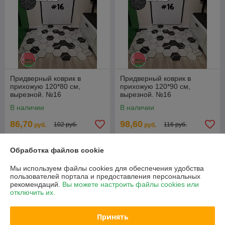
Придверный коврик в
Придверный коврик в
прихожую 120*80 см,
прихожую 120*90 см,
вырезной. №16
вырезной. №16
В наличии
В наличии
86,70
98,60
102 руб.
116 руб.
руб.
руб.
Купить
Купить
Обработка файлов cookie
-15%
-15%
Мы используем файлы cookies для обеспечения удобства
пользователей портала и предоставления персональных
рекомендаций.
Вы можете настроить файлы cookies или
отключить их.
Принять