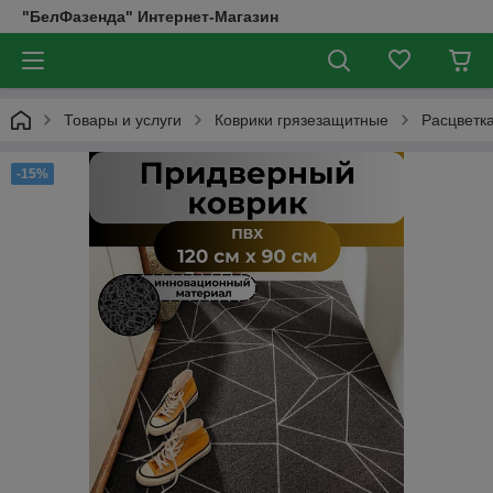
"БелФазенда" Интернет-Магазин
Товары и услуги
Коврики грязезащитные
Расцветк
-15%