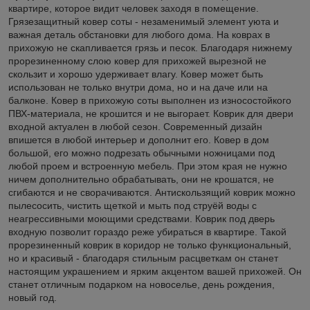
квартире, которое видит человек заходя в помещение.
Грязезащитный ковер соты - незаменимый элемент уюта и
важная деталь обстановки для любого дома. На коврах в
прихожую не скапливается грязь и песок. Благодаря нижнему
прорезиненному слою ковер для прихожей вырезной не
скользит и хорошо удерживает влагу. Ковер может быть
использован не только внутри дома, но и на даче или на
балконе. Ковер в прихожую соты выполнен из износостойкого
ПВХ-материала, не крошится и не выгорает. Коврик для двери
входной актуален в любой сезон. Современный дизайн
впишется в любой интерьер и дополнит его. Ковер в дом
большой, его можно подрезать обычными ножницами под
любой проем и встроенную мебель. При этом края не нужно
ничем дополнительно обрабатывать, они не крошатся, не
сгибаются и не сворачиваются. Антискользящий коврик можно
пылесосить, чистить щеткой и мыть под струёй воды с
неагрессивными моющими средствами. Коврик под дверь
входную позволит гораздо реже убираться в квартире. Такой
прорезиненный коврик в коридор не только функциональный,
но и красивый - благодаря стильным расцветкам он станет
настоящим украшением и ярким акцентом вашей прихожей. Он
станет отличным подарком на новоселье, день рождения,
новый год.