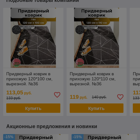
Подобные товары компании
Придверный коврик в
Придверный коврик в
При
прихожую 120*100 см,
прихожую 120*110 см,
при
вырезной. №36
вырезной. №36
вы
113,05
11
руб.
119
140 руб.
руб.
133 руб.
133
Купить
Купить
Акционные предложения и новинки
-15%
-15%