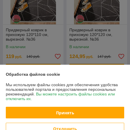
Придверный коврик в
Придверный коврик в
прихожую 120*110 см,
прихожую 120*120 см,
вырезной. №36
вырезной. №36
В наличии
В наличии
119
124,95
140 руб.
147 руб.
руб.
руб.
Купить
Купить
Обработка файлов cookie
-15%
-15%
Мы используем файлы cookies для обеспечения удобства
пользователей портала и предоставления персональных
рекомендаций.
Вы можете настроить файлы cookies или
отключить их.
Принять
Отклонить