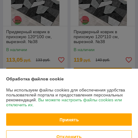
Придверный коврик в
Придверный коврик в
прихожую 120*100 см,
прихожую 120*110 см,
вырезной. №38
вырезной. №38
В наличии
В наличии
113,05
119
133 руб.
140 руб.
руб.
руб.
Купить
Купить
Обработка файлов cookie
-15%
-15%
Мы используем файлы cookies для обеспечения удобства
пользователей портала и предоставления персональных
рекомендаций.
Вы можете настроить файлы cookies или
отключить их.
Принять
Отклонить