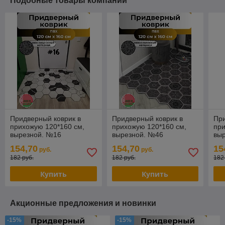
Подобные товары компании
Придверный коврик в
Придверный коврик в
При
прихожую 120*160 см,
прихожую 120*160 см,
при
вырезной. №16
вырезной. №46
вы
154,70
154,70
15
руб.
руб.
182 руб.
182 руб.
182
Купить
Купить
Акционные предложения и новинки
-15%
-15%