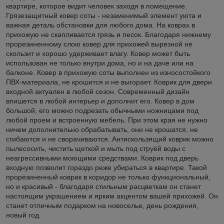
квартире, которое видит человек заходя в помещение.
Грязезащитный ковер соты - незаменимый элемент уюта и
важная деталь обстановки для любого дома. На коврах в
прихожую не скапливается грязь и песок. Благодаря нижнему
прорезиненному слою ковер для прихожей вырезной не
скользит и хорошо удерживает влагу. Ковер может быть
использован не только внутри дома, но и на даче или на
балконе. Ковер в прихожую соты выполнен из износостойкого
ПВХ-материала, не крошится и не выгорает. Коврик для двери
входной актуален в любой сезон. Современный дизайн
впишется в любой интерьер и дополнит его. Ковер в дом
большой, его можно подрезать обычными ножницами под
любой проем и встроенную мебель. При этом края не нужно
ничем дополнительно обрабатывать, они не крошатся, не
сгибаются и не сворачиваются. Антискользящий коврик можно
пылесосить, чистить щеткой и мыть под струёй воды с
неагрессивными моющими средствами. Коврик под дверь
входную позволит гораздо реже убираться в квартире. Такой
прорезиненный коврик в коридор не только функциональный,
но и красивый - благодаря стильным расцветкам он станет
настоящим украшением и ярким акцентом вашей прихожей. Он
станет отличным подарком на новоселье, день рождения,
новый год.