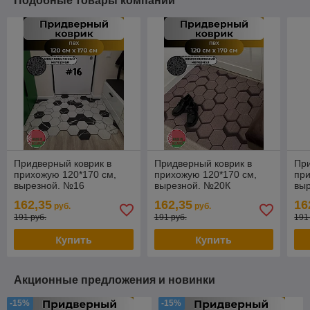
Подобные товары компании
Придверный коврик в
Придверный коврик в
При
прихожую 120*170 см,
прихожую 120*170 см,
при
вырезной. №16
вырезной. №20К
вы
162,35
162,35
16
руб.
руб.
191 руб.
191 руб.
191
Купить
Купить
Акционные предложения и новинки
-15%
-15%