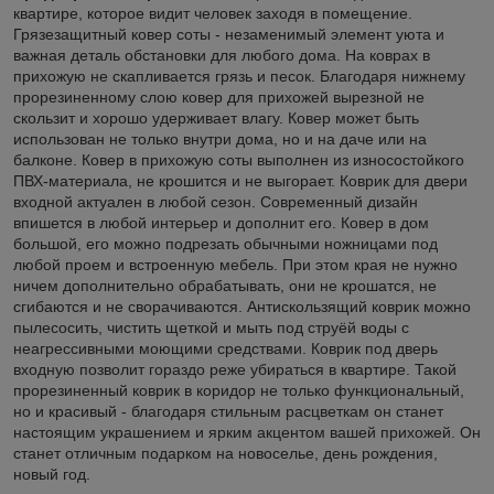
квартире, которое видит человек заходя в помещение.
Грязезащитный ковер соты - незаменимый элемент уюта и
важная деталь обстановки для любого дома. На коврах в
прихожую не скапливается грязь и песок. Благодаря нижнему
прорезиненному слою ковер для прихожей вырезной не
скользит и хорошо удерживает влагу. Ковер может быть
использован не только внутри дома, но и на даче или на
балконе. Ковер в прихожую соты выполнен из износостойкого
ПВХ-материала, не крошится и не выгорает. Коврик для двери
входной актуален в любой сезон. Современный дизайн
впишется в любой интерьер и дополнит его. Ковер в дом
большой, его можно подрезать обычными ножницами под
любой проем и встроенную мебель. При этом края не нужно
ничем дополнительно обрабатывать, они не крошатся, не
сгибаются и не сворачиваются. Антискользящий коврик можно
пылесосить, чистить щеткой и мыть под струёй воды с
неагрессивными моющими средствами. Коврик под дверь
входную позволит гораздо реже убираться в квартире. Такой
прорезиненный коврик в коридор не только функциональный,
но и красивый - благодаря стильным расцветкам он станет
настоящим украшением и ярким акцентом вашей прихожей. Он
станет отличным подарком на новоселье, день рождения,
новый год.