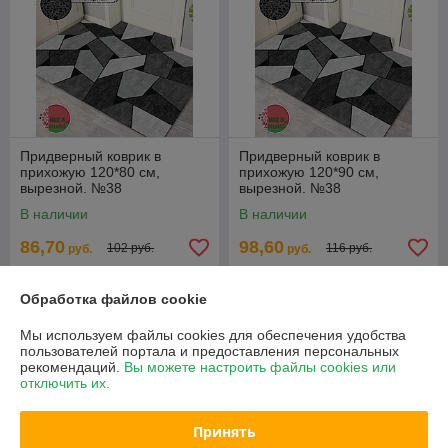
Придверный коврик в
Придверный коврик в
прихожую 120*80 см,
прихожую 120*90 см,
вырезной. №38
вырезной. №38
В наличии
В наличии
86,70
98,60
102 руб.
116 руб.
руб.
руб.
Купить
Купить
Обработка файлов cookie
-15%
-15%
Мы используем файлы cookies для обеспечения удобства
пользователей портала и предоставления персональных
рекомендаций.
Вы можете настроить файлы cookies или
отключить их.
Принять