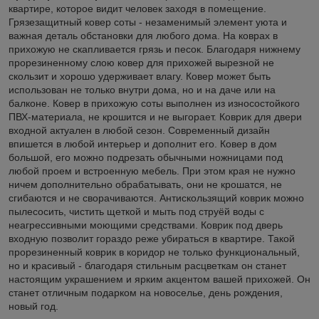
квартире, которое видит человек заходя в помещение.
Грязезащитный ковер соты - незаменимый элемент уюта и
важная деталь обстановки для любого дома. На коврах в
прихожую не скапливается грязь и песок. Благодаря нижнему
прорезиненному слою ковер для прихожей вырезной не
скользит и хорошо удерживает влагу. Ковер может быть
использован не только внутри дома, но и на даче или на
балконе. Ковер в прихожую соты выполнен из износостойкого
ПВХ-материала, не крошится и не выгорает. Коврик для двери
входной актуален в любой сезон. Современный дизайн
впишется в любой интерьер и дополнит его. Ковер в дом
большой, его можно подрезать обычными ножницами под
любой проем и встроенную мебель. При этом края не нужно
ничем дополнительно обрабатывать, они не крошатся, не
сгибаются и не сворачиваются. Антискользящий коврик можно
пылесосить, чистить щеткой и мыть под струёй воды с
неагрессивными моющими средствами. Коврик под дверь
входную позволит гораздо реже убираться в квартире. Такой
прорезиненный коврик в коридор не только функциональный,
но и красивый - благодаря стильным расцветкам он станет
настоящим украшением и ярким акцентом вашей прихожей. Он
станет отличным подарком на новоселье, день рождения,
новый год.