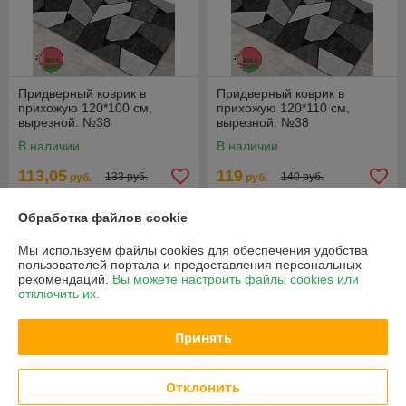
Придверный коврик в
Придверный коврик в
прихожую 120*100 см,
прихожую 120*110 см,
вырезной. №38
вырезной. №38
В наличии
В наличии
113,05
119
133 руб.
140 руб.
руб.
руб.
Купить
Купить
Обработка файлов cookie
Мы используем файлы cookies для обеспечения удобства
-15%
-15%
пользователей портала и предоставления персональных
рекомендаций.
Вы можете настроить файлы cookies или
отключить их.
Принять
Отклонить