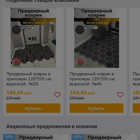
Подобные товары компании
Придверный коврик в
Придверный коврик в
При
прихожую 120*200 см,
прихожую 120*200 см,
при
вырезной. №20
вырезной. №46
вы
194,65
194,65
19
руб.
руб.
229 руб.
229 руб.
229
Купить
Купить
Акционные предложения и новинки
-15%
-15%