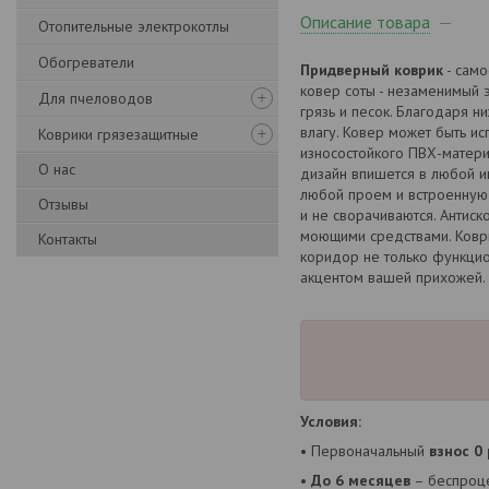
Описание товара
Отопительные электрокотлы
Обогреватели
Придверный коврик
- само
ковер соты - незаменимый 
Для пчеловодов
грязь и песок. Благодаря 
влагу. Ковер может быть ис
Коврики грязезащитные
износостойкого ПВХ-матери
О нас
дизайн впишется в любой и
любой проем и встроенную 
Отзывы
и не сворачиваются. Антиск
моющими средствами. Коври
Контакты
коридор не только функцио
акцентом вашей прихожей. 
Условия:
• Первоначальный
взнос 0
•
До 6 месяцев
– беспроце