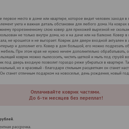
е первое место в доме или квартире, которое видит человек заходя в
элемент уюта и важная деталь обстановки для любого дома. На коврах 
нижнему прорезиненному слою ковер для прихожей вырезной не скольз
пользован не только внутри дома, но и на даче или на балконе. Ковер 
ала, не крошится и не выгорает. Коврик для двери входной актуален в
нтерьер и дополнит его. Ковер в дом большой, его можно подрезать 
мебель. При этом края не нужно ничем дополнительно обрабатывать, он
ользящий коврик можно пылесосить, чистить щеткой и мыть под струёй 
к под дверь входную позволит гораздо реже убираться в квартире. Т
нальный, но и красивый - благодаря стильным расцветкам он станет на
Он станет отличным подарком на новоселье, день рождения, новый год
Оплачивайте коврик частями.
До 6-ти месяцев без переплат!
 рублей
.
нтная рассрочка.