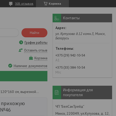
305 отзывов
Корзина
Контакты
Найти
ул. Кутузова д.12 комн.3, Минск,
Беларусь
График работы
Оставить отзыв
+375 (29) 942-10-54
Корзина
А1
Наличие документов
+375 (33) 384-10-54
Мтс
Информация для
Придверный коврик в прихожую 120*160 см, вырезной. №46
покупателя
 прихожую
ЧП "БелСакТрейд"
. №46
Минск, 220049, ул.Кутузова, д. 12,