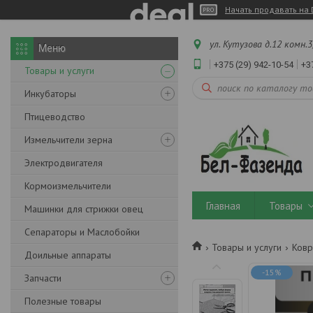
Начать продавать на 
ул. Кутузова д.12 комн.3
+375 (29) 942-10-54
+3
Товары и услуги
Инкубаторы
Птицеводство
Измельчители зерна
Электродвигателя
Кормоизмельчители
Главная
Товары
Машинки для стрижки овец
Сепараторы и Маслобойки
Товары и услуги
Ковр
Доильные аппараты
-15%
Запчасти
Полезные товары