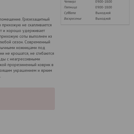
Четверг
09:00-18:00
Пятница
09:00-18:00
Суббота
Выходной
Воскресенье
Выходной
 помещение. Грязезащитный
в прихожую не скапливается
ит и хорошо удерживает
в прихожую соты выполнен из
 любой сезон. Современный
обычными ножницами под
и не крошатся, не сгибаются
воды с неагрессивными
акой прорезиненный коврик в
стоящим украшением и ярким
.