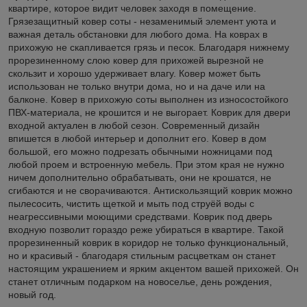
квартире, которое видит человек заходя в помещение.
Грязезащитный ковер соты - незаменимый элемент уюта и
важная деталь обстановки для любого дома. На коврах в
прихожую не скапливается грязь и песок. Благодаря нижнему
прорезиненному слою ковер для прихожей вырезной не
скользит и хорошо удерживает влагу. Ковер может быть
использован не только внутри дома, но и на даче или на
балконе. Ковер в прихожую соты выполнен из износостойкого
ПВХ-материала, не крошится и не выгорает. Коврик для двери
входной актуален в любой сезон. Современный дизайн
впишется в любой интерьер и дополнит его. Ковер в дом
большой, его можно подрезать обычными ножницами под
любой проем и встроенную мебель. При этом края не нужно
ничем дополнительно обрабатывать, они не крошатся, не
сгибаются и не сворачиваются. Антискользящий коврик можно
пылесосить, чистить щеткой и мыть под струёй воды с
неагрессивными моющими средствами. Коврик под дверь
входную позволит гораздо реже убираться в квартире. Такой
прорезиненный коврик в коридор не только функциональный,
но и красивый - благодаря стильным расцветкам он станет
настоящим украшением и ярким акцентом вашей прихожей. Он
станет отличным подарком на новоселье, день рождения,
новый год.