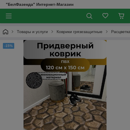
"БелФазенда" Интернет-Магазин
Товары и услуги
Коврики грязезащитные
Расцветк
-15%