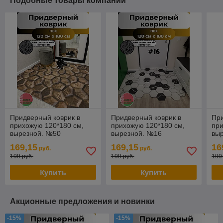
Подобные товары компании
Придверный коврик в
Придверный коврик в
При
прихожую 120*180 см,
прихожую 120*180 см,
при
вырезной. №50
вырезной. №16
вы
169,15
169,15
16
руб.
руб.
199 руб.
199 руб.
199
Купить
Купить
Акционные предложения и новинки
-15%
-15%