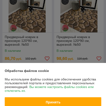
Придверный коврик в
Придверный коврик в
прихожую 120*80 см,
прихожую 120*90 см,
вырезной. №50
вырезной. №50
В наличии
В наличии
86,70
98,60
102 руб.
116 руб.
руб.
руб.
Купить
Купить
Обработка файлов cookie
-15%
-15%
Мы используем файлы cookies для обеспечения удобства
пользователей портала и предоставления персональных
рекомендаций.
Вы можете настроить файлы cookies или
отключить их.
Принять