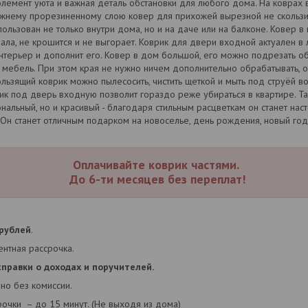
элемент уюта и важная деталь обстановки для любого дома. На коврах 
нижнему прорезиненному слою ковер для прихожей вырезной не скольз
пользован не только внутри дома, но и на даче или на балконе. Ковер 
ала, не крошится и не выгорает. Коврик для двери входной актуален в
нтерьер и дополнит его. Ковер в дом большой, его можно подрезать 
мебель. При этом края не нужно ничем дополнительно обрабатывать, он
ользящий коврик можно пылесосить, чистить щеткой и мыть под струёй 
к под дверь входную позволит гораздо реже убираться в квартире. Т
нальный, но и красивый - благодаря стильным расцветкам он станет на
Он станет отличным подарком на новоселье, день рождения, новый год
Оплачивайте коврик частями.
До 6-ти месяцев без переплат!
 рублей
.
нтная рассрочка.
справки о доходах и поручителей.
но без комиссии.
рочки – до 15 минут. (Не выходя из дома)