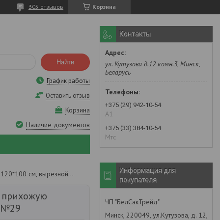
305 отзывов
Корзина
Контакты
Найти
ул. Кутузова д.12 комн.3, Минск,
Беларусь
График работы
Оставить отзыв
+375 (29) 942-10-54
Корзина
А1
Наличие документов
+375 (33) 384-10-54
Мтс
Информация для
Придверный коврик в прихожую 120*100 см, вырезной. №29
покупателя
 прихожую
ЧП "БелСакТрейд"
. №29
Минск, 220049, ул.Кутузова, д. 12,