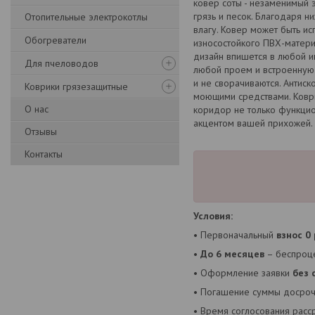
ковер соты - незаменимый 
грязь и песок. Благодаря 
Отопительные электрокотлы
влагу. Ковер может быть ис
Обогреватели
износостойкого ПВХ-матери
дизайн впишется в любой и
Для пчеловодов
любой проем и встроенную 
и не сворачиваются. Антиск
Коврики грязезащитные
моющими средствами. Коври
О нас
коридор не только функцио
акцентом вашей прихожей. 
Отзывы
Контакты
Условия:
• Первоначальный
взнос 0
•
До 6 месяцев
– беспроце
• Оформление заявки
без 
• Погашение суммы досроч
• Время соглосования расс