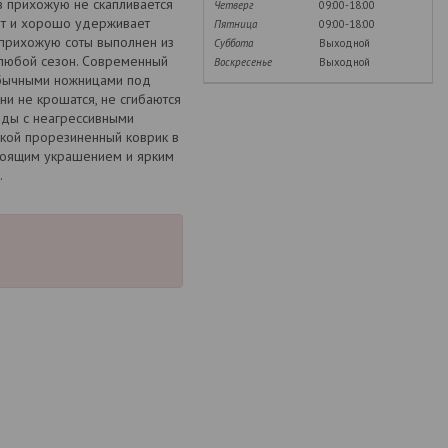
в прихожую не скапливается
Четверг
09:00-18:00
ит и хорошо удерживает
Пятница
09:00-18:00
в прихожую соты выполнен из
Суббота
Выходной
 любой сезон. Современный
Воскресенье
Выходной
обычными ножницами под
и не крошатся, не сгибаются
воды с неагрессивными
акой прорезиненный коврик в
стоящим украшением и ярким
.