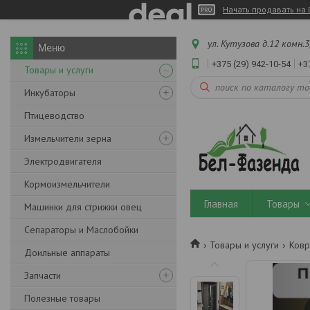
Начать продавать на 
ул. Кутузова д.12 комн.3
+375 (29) 942-10-54
+3
Товары и услуги
Инкубаторы
Птицеводство
Измельчители зерна
Электродвигателя
Кормоизмельчители
Главная
Товары
Машинки для стрижки овец
Сепараторы и Маслобойки
Товары и услуги
Ковр
Доильные аппараты
Запчасти
Полезные товары