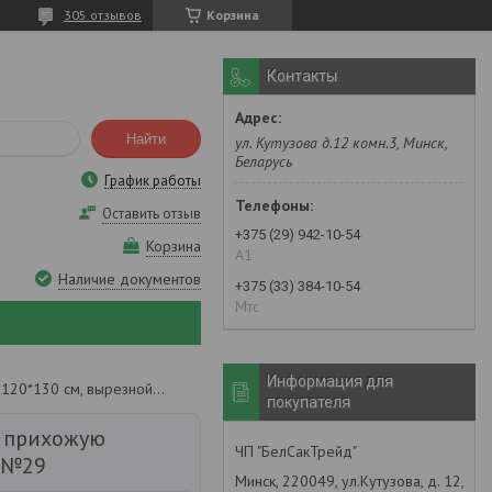
305 отзывов
Корзина
Контакты
Найти
ул. Кутузова д.12 комн.3, Минск,
Беларусь
График работы
Оставить отзыв
+375 (29) 942-10-54
Корзина
А1
Наличие документов
+375 (33) 384-10-54
Мтс
Информация для
Придверный коврик в прихожую 120*130 см, вырезной. №29
покупателя
 прихожую
ЧП "БелСакТрейд"
. №29
Минск, 220049, ул.Кутузова, д. 12,