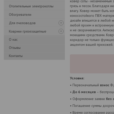
ковер соты - незаменимый 
грязь и песок. Благодаря 
Отопительные электрокотлы
влагу. Ковер может быть ис
Обогреватели
износостойкого ПВХ-матери
дизайн впишется в любой и
Для пчеловодов
любой проем и встроенную 
и не сворачиваются. Антиск
Коврики грязезащитные
моющими средствами. Коври
О нас
коридор не только функцио
акцентом вашей прихожей. 
Отзывы
Контакты
Условия:
• Первоначальный
взнос 0
•
До 6 месяцев
– беспроце
• Оформление заявки
без 
• Погашение суммы досроч
• Время соглосования расс