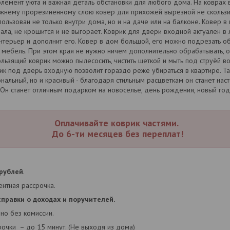
элемент уюта и важная деталь обстановки для любого дома. На коврах 
нижнему прорезиненному слою ковер для прихожей вырезной не скольз
пользован не только внутри дома, но и на даче или на балконе. Ковер 
ала, не крошится и не выгорает. Коврик для двери входной актуален в
нтерьер и дополнит его. Ковер в дом большой, его можно подрезать 
мебель. При этом края не нужно ничем дополнительно обрабатывать, он
ользящий коврик можно пылесосить, чистить щеткой и мыть под струёй 
к под дверь входную позволит гораздо реже убираться в квартире. Т
нальный, но и красивый - благодаря стильным расцветкам он станет на
Он станет отличным подарком на новоселье, день рождения, новый год
Оплачивайте коврик частями.
До 6-ти месяцев без переплат!
 рублей
.
нтная рассрочка.
справки о доходах и поручителей.
но без комиссии.
рочки – до 15 минут. (Не выходя из дома)