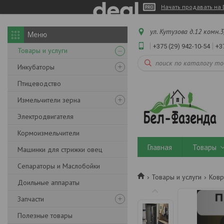
Начать продавать на 
ул. Кутузова д.12 комн.3
+375 (29) 942-10-54
+3
Товары и услуги
Инкубаторы
Птицеводство
Измельчители зерна
Электродвигателя
Кормоизмельчители
Главная
Товары
Машинки для стрижки овец
Сепараторы и Маслобойки
Товары и услуги
Ковр
Доильные аппараты
Запчасти
Полезные товары