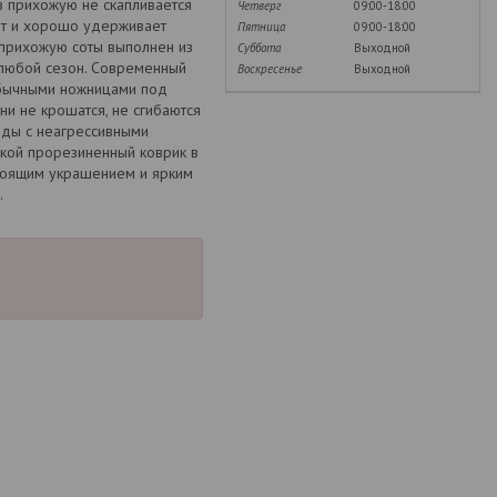
в прихожую не скапливается
Четверг
09:00-18:00
ит и хорошо удерживает
Пятница
09:00-18:00
в прихожую соты выполнен из
Суббота
Выходной
 любой сезон. Современный
Воскресенье
Выходной
обычными ножницами под
и не крошатся, не сгибаются
воды с неагрессивными
акой прорезиненный коврик в
стоящим украшением и ярким
.