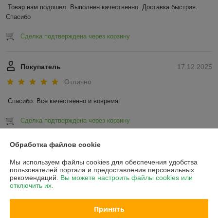
Товар нам подошел. Выполнен качественно. Доставка быстрая. 
Спасибо
Сделка подтверждена через корзину
Покупатель
17.12.2025
Отлично
Спасибо. Все качественно и вовремя.
Сделка подтверждена через корзину
Показать все отзывы
Обработка файлов cookie
Мы используем файлы cookies для обеспечения удобства
пользователей портала и предоставления персональных
О нас
рекомендаций.
Вы можете настроить файлы cookies или
отключить их.
Контакты
Принять